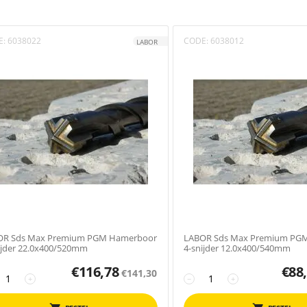
E:
6038022
CODE:
6038012
LABOR
OR Sds Max Premium PGM Hamerboor
LABOR Sds Max Premium PG
ijder 22.0x400/520mm
4-snijder 12.0x400/540mm
€
116,78
€
88
€
141,30
+
−
+