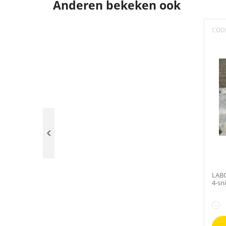
Anderen bekeken ook
COD

LAB
4-sn
−