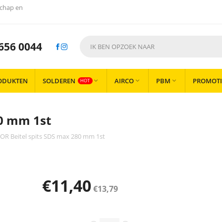
chap en
656 0044
ODUKTEN
SOLDEREN
AIRCO
PBM
PROMOTI



HOT
80 mm 1st
OR Beitel spits SDS max 280 mm 1st
€
11,40
€
13,79