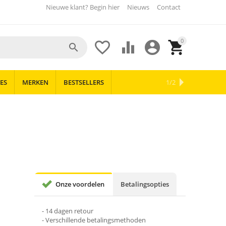
Nieuwe klant? Begin hier
Nieuws
Contact
0





ES
MERKEN
BESTSELLERS
OUTLET
NIEUWS
1/2
Onze voordelen
Betalingsopties
- 14 dagen retour
- Verschillende betalingsmethoden