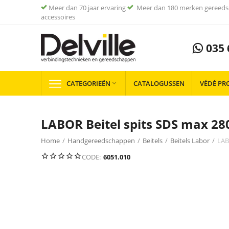
Meer dan 70 jaar ervaring
Meer dan 180 merken gereeds
accessoires
035 
CATEGORIEËN
CATALOGUSSEN
VÉDÉ PR

LABOR Beitel spits SDS max 2
Home
/
Handgereedschappen
/
Beitels
/
Beitels Labor
/
LAB
CODE:
6051.010