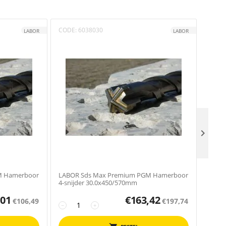
CODE:
6038030
CODE
LABOR
LABOR

M Hamerboor
LABOR Sds Max Premium PGM Hamerboor
LABOR
4-snijder 30.0x450/570mm
,01
€
163,42
€
106,49
€
197,74
−
+
−