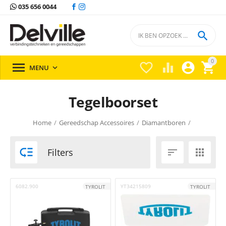
035 656 0044

0





MENU

Tegelboorset
Home
/
Gereedschap Accessoires
/
Diamantboren
/

Filters


6082.900
YT34215809
TYROLIT
TYROLIT