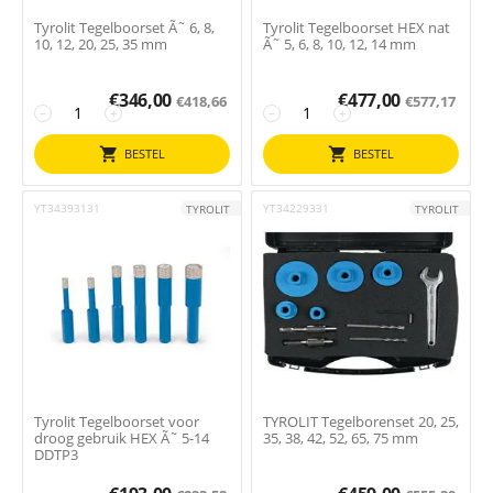
Tyrolit Tegelboorset Ã˜ 6, 8,
Tyrolit Tegelboorset HEX nat
10, 12, 20, 25, 35 mm
Ã˜ 5, 6, 8, 10, 12, 14 mm
€
346,00
€
477,00
€
418,66
€
577,17
−
+
−
+
BESTEL
BESTEL
YT34393131
YT34229331
TYROLIT
TYROLIT
Tyrolit Tegelboorset voor
TYROLIT Tegelborenset 20, 25,
droog gebruik HEX Ã˜ 5-14
35, 38, 42, 52, 65, 75 mm
DDTP3