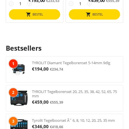
€
193,00
€
459,00
€
233,53
€
555,39
−
+
−
+
BESTEL
BESTEL
Bestsellers
TYROLIT Diamant Tegelborenset 5-14mm 9dlg
1
€
194,00
€
234,74
TYROLIT Tegelborenset 20, 25, 35, 38, 42, 52, 65, 75
2
mm
€
459,00
€
555,39
Tyrolit Tegelboorset Ã˜ 6, 8, 10, 12, 20, 25, 35 mm
3
€
346,00
€
418,66