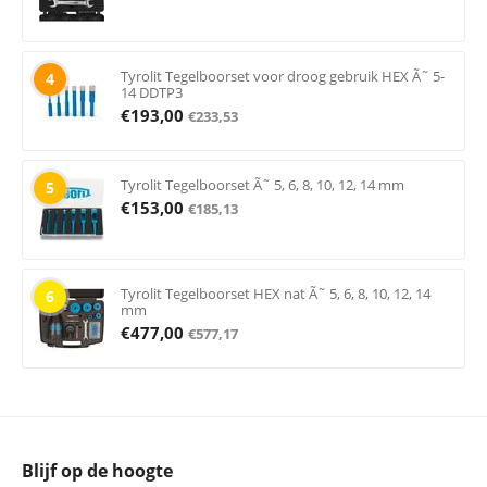
Tyrolit Tegelboorset voor droog gebruik HEX Ã˜ 5-
4
14 DDTP3
€
193,00
€
233,53
Tyrolit Tegelboorset Ã˜ 5, 6, 8, 10, 12, 14 mm
5
€
153,00
€
185,13
Tyrolit Tegelboorset HEX nat Ã˜ 5, 6, 8, 10, 12, 14
6
mm
€
477,00
€
577,17
Blijf op de hoogte