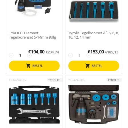
TYROLIT Diamant
Tyrolit Tegelboorset Ã˜ 5, 6, 8,
Tegelborenset 5-14mm 9dlg
10, 12, 14 mm
€
194,00
€
153,00
€
234,74
€
185,13
−
+
−
+
BESTEL
BESTEL
YT34294535
YT34245899
TYROLIT
TYROLIT