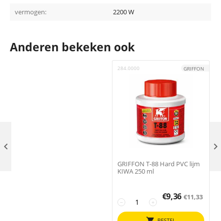
vermogen:
2200 W
Anderen bekeken ook
284.0000
2
GRIFFON

GRIFFON T-88 Hard PVC lijm
KIWA 250 ml
€
9,36
€
11,33
−
+
BESTEL