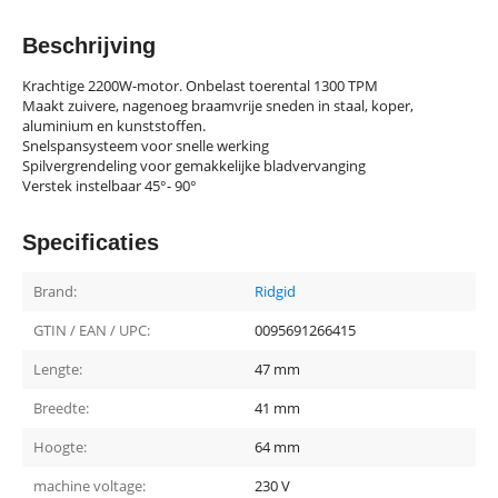
Beschrijving
Krachtige 2200W-motor. Onbelast toerental 1300 TPM
Maakt zuivere, nagenoeg braamvrije sneden in staal, koper,
aluminium en kunststoffen.
Snelspansysteem voor snelle werking
Spilvergrendeling voor gemakkelijke bladvervanging
Verstek instelbaar 45°- 90°
Specificaties
Brand:
Ridgid
GTIN / EAN / UPC:
0095691266415
Lengte:
47 mm
Breedte:
41 mm
Hoogte:
64 mm
machine voltage:
230 V