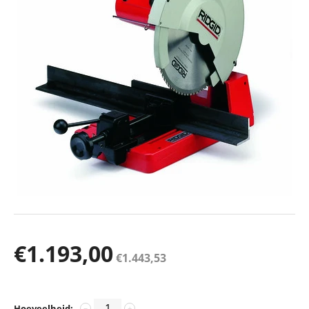
€
1.193,00
€
1.443,53
Hoeveelheid:
−
+