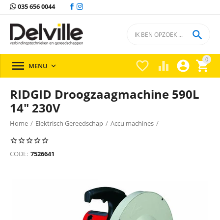
035 656 0044

0





MENU

RIDGID Droogzaagmachine 590L
14" 230V
Home
/
Elektrisch Gereedschap
/
Accu machines
/
Verstek & Afkortzaagmachines
/
CODE:
7526641
Verstek & afkortzaagmachines Ridgid
/