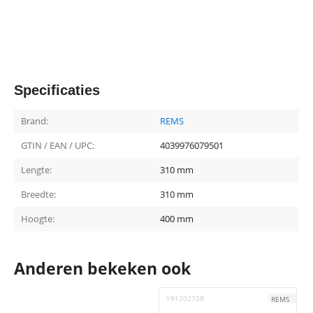
Specificaties
Brand:
REMS
GTIN / EAN / UPC:
4039976079501
Lengte:
310 mm
Breedte:
310 mm
Hoogte:
400 mm
Anderen bekeken ook
YR120270R
REMS