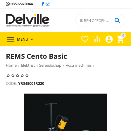
035 656 0044

0





MENU

REMS Cento Basic
Home
/
Elektrisch Gereedschap
/
Accu machines
/
Accu machines Rems
/
CODE:
YR845001R220