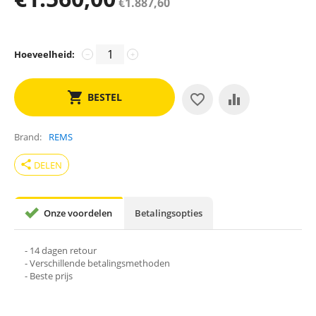
€
1.887,60
Hoeveelheid:
−
+
BESTEL
Brand
REMS
share
DELEN
Onze voordelen
Betalingsopties
- 14 dagen retour
- Verschillende betalingsmethoden
- Beste prijs