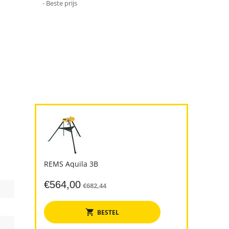
- Beste prijs
REMS Aquila 3B
€
564,00
€
682,44
BESTEL