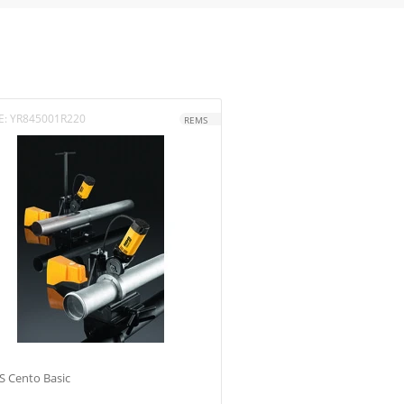
E:
YR845001R220
REMS
 Cento Basic