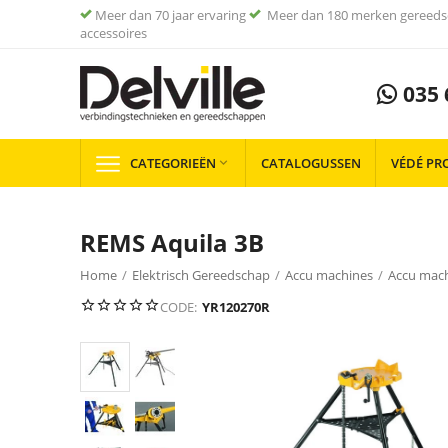
Meer dan 70 jaar ervaring
Meer dan 180 merken gereeds
accessoires
035 
CATEGORIEËN
CATALOGUSSEN
VÉDÉ PR

REMS Aquila 3B
Home
/
Elektrisch Gereedschap
/
Accu machines
/
Accu mac
CODE:
YR120270R