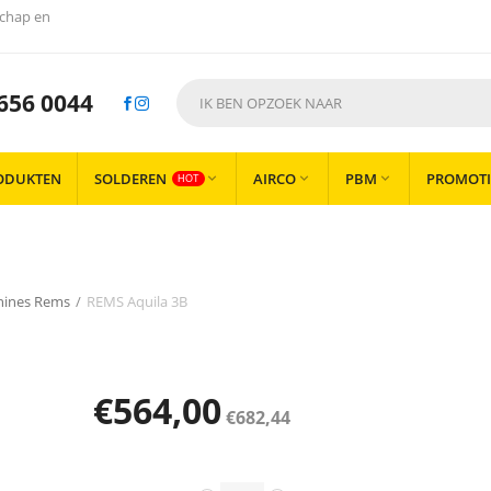
chap en
656 0044
ODUKTEN
SOLDEREN
AIRCO
PBM
PROMOTI



HOT
hines Rems
/
REMS Aquila 3B
€
564,00
€
682,44