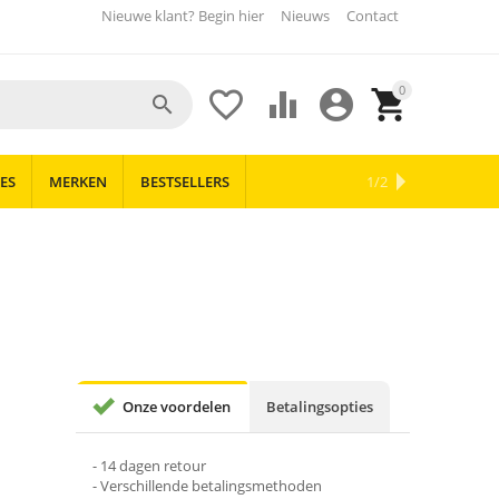
Nieuwe klant? Begin hier
Nieuws
Contact
0





ES
MERKEN
BESTSELLERS
OUTLET
NIEUWS
1/2
Onze voordelen
Betalingsopties
- 14 dagen retour
- Verschillende betalingsmethoden