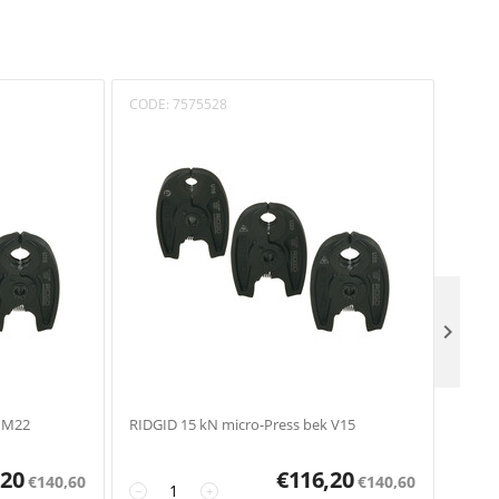
CODE:
7575528
CODE

k M22
RIDGID 15 kN micro-Press bek V15
RIDGI
,20
€
116,20
€
140,60
€
140,60
−
+
−