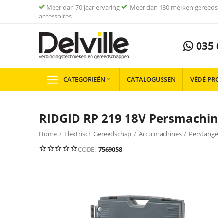
Meer dan 70 jaar ervaring
Meer dan 180 merken gereeds
accessoires
035 
CATEGORIEËN
CATALOGUSSEN
VÉDÉ PR

RIDGID RP 219 18V Persmachin
Home
/
Elektrisch Gereedschap
/
Accu machines
/
Perstange
CODE:
7569058