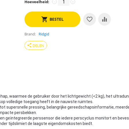
Hoeveelheid:
−
+
BESTEL
Brand
Ridgid
share
DELEN
ap, waarmee de gebruiker door het lichtgewicht (<2 kg), het ultradu
e kop volledige toegang heeft in de nauwste ruimtes.
 tot supersnelle pressing, belangrijke gereedschapsinformatie, meerd
ompacte persbekken.
 een geïntegreerde perssensor die iedere perscyclus monitort en beves
nder tijdslimiet de laagste eigendomskosten biedt.