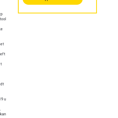
rp
tool
ke
met
eeft
et
rdt
19 u
,
 kan