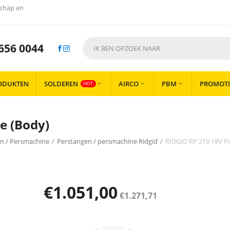
chap en
656 0044
ODUKTEN
SOLDEREN
AIRCO
PBM
PROMOTI



HOT
e (Body)
n / Persmachine
/
Perstangen / persmachine Ridgid
/
RIDGID RP 219 18V P
€
1.051,00
€
1.271,71