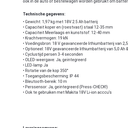
ook in de auto of bestelwagen worden gebruikt om batteri
Technische gegevens:
• Gewicht: 1,97 kg met 18V 2.5 Ah batterij
• Capaciteit koper en (roestvast) staal 12-35 mm
• Capaciteit Meerlaags en kunststof: 12-40 mm
• Krachtvermogen: 19 kN
• Voedingsbron: 18 V geavanceerde lithiumbatterij van 2,
• Optioneel: 18V geavanceerde lithiumbatterij van 5,0 A
• Cyclustijd persen 3-4 seconden
• OLED-weergave: Ja, geïntegreerd
• LED-lamp Ja
• Rotatie van de kop 350°
• Toegangsbescherming: IP 44
• Bleutooth-bereik: 10 m
• Perssensor: Ja, geïntegreerd (Press-CHECK!)
• Ook te gebruiken met Makita 18V Li-ion acccu's
Leveringsomvang: