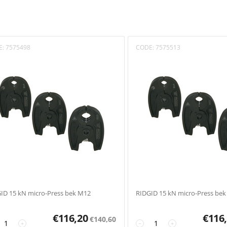
E:
7575498
CODE:
7575513
ID 15 kN micro-Press bek M12
RIDGID 15 kN micro-Press be
€
116,20
€
116
€
140,60
+
−
+