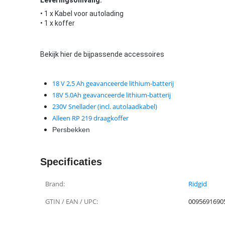
• 1 x Kabel voor autolading
• 1 x koffer
Bekijk hier de bijpassende accessoires
18 V 2,5 Ah geavanceerde lithium-batterij
18V 5.0Ah geavanceerde lithium-batterij
230V Snellader (incl. autolaadkabel)
Alleen RP 219 draagkoffer
Persbekken
Specificaties
Brand:
Ridgid
GTIN / EAN / UPC:
0095691690