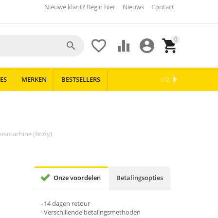
Nieuwe klant? Begin hier
Nieuws
Contact
0





ES
MERKEN
BESTSELLERS
OUTLET
NIEUWS
1/2
ersmachine (Body)
Onze voordelen
Betalingsopties
- 14 dagen retour
- Verschillende betalingsmethoden