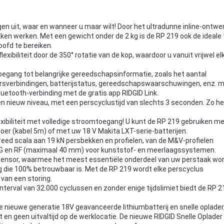
en uit, waar en wanneer u maar wilt! Door het ultradunne inline-ontwe
kken werken. Met een gewicht onder de 2 kg is de RP 219 ook de ideale 
ofd te bereiken.
lexibiliteit door de 350° rotatie van de kop, waardoor u vanuit vrijwel el
oegang tot belangrijke gereedschapsinformatie, zoals het aantal
l persverbindingen, batterijstatus, gereedschapswaarschuwingen, enz. 
uetooth-verbinding met de gratis app RIDGID Link.
en nieuw niveau, met een perscyclustijd van slechts 3 seconden. Zo h
exibiliteit met volledige stroomtoegang! U kunt de RP 219 gebruiken m
noer (kabel 5m) of met uw 18 V Makita LXT-serie-batterijen.
eed scala aan 19 kN persbekken en profielen, van de M&V-profielen
, G en RF (maximaal 40 mm) voor kunststof- en meerlaagssystemen.
sensor, waarmee het meest essentiële onderdeel van uw perstaak wo
 die 100% betrouwbaar is. Met de RP 219 wordt elke perscyclus
van een storing.
interval van 32.000 cyclussen en zonder enige tijdslimiet biedt de RP 2
nieuwe generatie 18V geavanceerde lithiumbatterij en snelle oplader
en geen uitvaltijd op de werklocatie. De nieuwe RIDGID Snelle Oplader