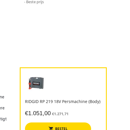
- Beste prijs
nne
RIDGID RP 219 18V Persmachine (Body)
ere
€
1.051,00
€
1.271,71
tigt
BESTEL