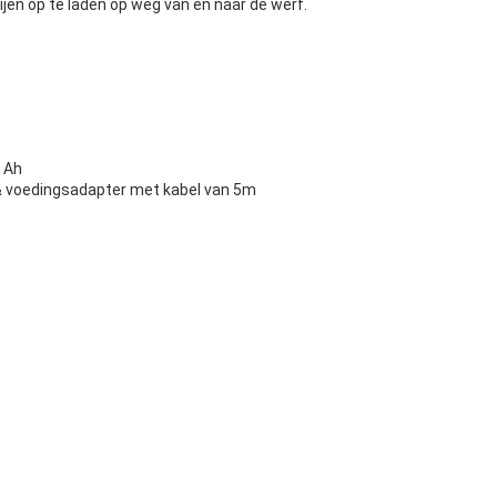
jen op te laden op weg van en naar de werf.
5 Ah
h & voedingsadapter met kabel van 5m