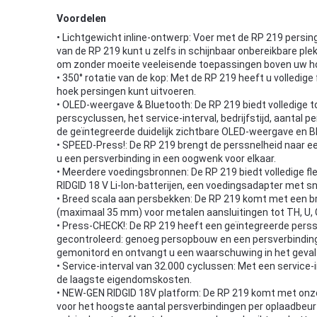
Voordelen
• Lichtgewicht inline-ontwerp: Voer met de RP 219 persing
van de RP 219 kunt u zelfs in schijnbaar onbereikbare ple
om zonder moeite veeleisende toepassingen boven uw ho
• 350° rotatie van de kop: Met de RP 219 heeft u volledige f
hoek persingen kunt uitvoeren.
• OLED-weergave & Bluetooth: De RP 219 biedt volledige t
perscyclussen, het service-interval, bedrijfstijd, aanta
de geïntegreerde duidelijk zichtbare OLED-weergave en Bl
• SPEED-Press!: De RP 219 brengt de perssnelheid naar e
u een persverbinding in een oogwenk voor elkaar.
• Meerdere voedingsbronnen: De RP 219 biedt volledige fl
RIDGID 18 V Li-Ion-batterijen, een voedingsadapter met s
• Breed scala aan persbekken: De RP 219 komt met een br
(maximaal 35 mm) voor metalen aansluitingen tot TH, U
• Press-CHECK!: De RP 219 heeft een geïntegreerde pers
gecontroleerd: genoeg persopbouw en een persverbinding
gemonitord en ontvangt u een waarschuwing in het geval 
• Service-interval van 32.000 cyclussen: Met een service-
de laagste eigendomskosten.
• NEW-GEN RIDGID 18V platform: De RP 219 komt met onze 
voor het hoogste aantal persverbindingen per oplaadbeurt 