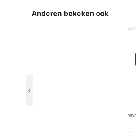
Anderen bekeken ook
COD

RIDG
−