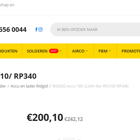
chap en
656 0044
ODUKTEN
SOLDEREN
AIRCO
PBM
PROMOTI



HOT
210/ RP340
ader
/
Accu en lader Ridgid
/
RIDGID Accu 18V 2,5Ah tbv RP210/ RP340
€
200,10
€
242,12