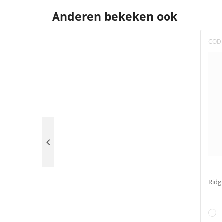
Anderen bekeken ook
COD

Ridg
−