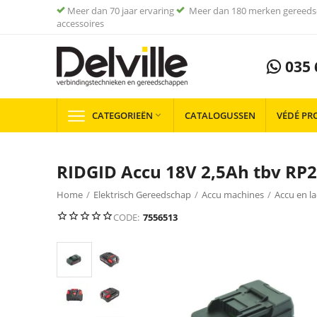
Meer dan 70 jaar ervaring
Meer dan 180 merken gereeds
accessoires
035 
CATEGORIEËN
CATALOGUSSEN
VÉDÉ PR

RIDGID Accu 18V 2,5Ah tbv RP
Home
/
Elektrisch Gereedschap
/
Accu machines
/
Accu en l
CODE:
7556513