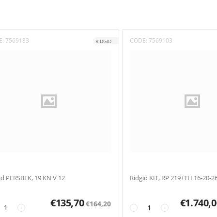
E:
7569183
CODE:
7569103
RIDGID
id PERSBEK, 19 KN V 12
Ridgid KIT, RP 219+TH 16-20-2
€
135,70
€
1.740,0
€
164,20
+
−
+