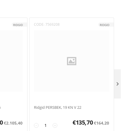
CODE
CODE:
7569208
RIDGID
RIDGID

6
Ridgid PERSBEK, 19 KN V 22
Ridgi
0
€
135,70
€
2.105,40
€
164,20
−
+
−