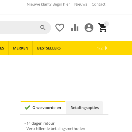
Nieuwe klant? Begin hier
Nieuws
Contact
0





ES
MERKEN
BESTSELLERS
OUTLET
NIEUWS
1/2
Onze voordelen
Betalingsopties
- 14 dagen retour
- Verschillende betalingsmethoden