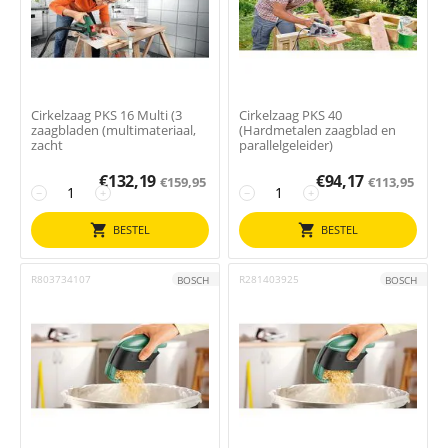
Cirkelzaag PKS 16 Multi (3
Cirkelzaag PKS 40
zaagbladen (multimateriaal,
(Hardmetalen zaagblad en
zacht
parallelgeleider)
€
132,19
€
94,17
€
159,95
€
113,95
−
+
−
+
BESTEL
BESTEL
R803734107
R281403925
BOSCH
BOSCH