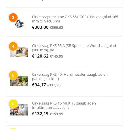
Cirkelzaagmachine GKS 55+ GCE (HM-zaagblad 165
3
mm Ø, vacuuma
€
303,00
€
366,63
Cirkelzaag PKS 55 A (SB Speedline Wood zaagblad
4
(160 mm), pa
€
120,62
€
145,95
Cirkelzaag PKS 40 (Hardmetalen zaagblad en
5
parallelgeleider)
€
94,17
€
113,95
Cirkelzaag PKS 16 Multi (3 zaagbladen
6
(multimateriaal, zacht
€
132,19
€
159,95