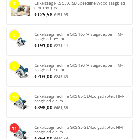
Cirkelzaag PKS 55 A (SB Speedline Wood zaagblad
7
(160 mm), pa
€
125,58
€
151,95
Cirkelzaagmachine GKS 165 (Afzuigadapter, HM-
8
zaagblad 165 mm
€
191,00
€
231,11
Cirkelzaagmachine GKS 190 (Afzuigadapter, HM-
9
zaagblad 190 mm
€
203,00
€
245,63
Cirkelzaagmachine GKS 85 G (Afzuigadapter, HM-
10
zaagblad 235 m
€
398,00
€
481,58
Cirkelzaagmachine GKS 85 G (Afzuigadapter, HM-
11
zaagblad 235 m
€
364,00
€
440,44