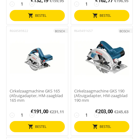
€
132,19
€
162,77
€
159,95
€
196,95
−
+
−
+
BESTEL
BESTEL
R668589822
R649491657
BOSCH
BOSCH
Cirkelzaagmachine GKS 165
Cirkelzaagmachine GKS 190
(Afzuigadapter, HM-zaagblad
(Afzuigadapter, HM-zaagblad
165 mm
190 mm
€
191,00
€
203,00
€
231,11
€
245,63
−
+
−
+
BESTEL
BESTEL