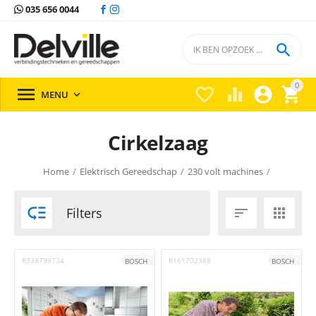
035 656 0044

0





MENU

Cirkelzaag
Home
/
Elektrisch Gereedschap
/
230 volt machines
/

Filters


R338799734
R161702388
BOSCH
BOSCH