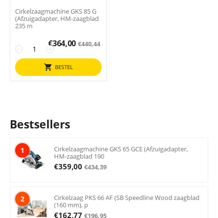
Cirkelzaagmachine GKS 85 G
(Afzuigadapter, HM-zaagblad
235 m
€
364,00
€
440,44
−
+
BESTEL
Bestsellers
Cirkelzaagmachine GKS 65 GCE (Afzuigadapter,
1
HM-zaagblad 190
€
359,00
€
434,39
Cirkelzaag PKS 66 AF (SB Speedline Wood zaagblad
2
(160 mm), p
€
162,77
€
196,95