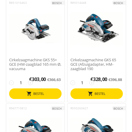
R851016463
R89314448
BOSCH
BOSCH
Cirkelzaagmachine GKS 55+
Cirkelzaagmachine GKS 65
GCE (HM-zaagblad 165 mm Ø,
GCE (Afzuigadapter, HM-
vacuuma
zaagblad 190
€
303,00
€
328,00
€
366,63
€
396,88
−
+
−
+
BESTEL
BESTEL
R947710812
R593260427
BOSCH
BOSCH