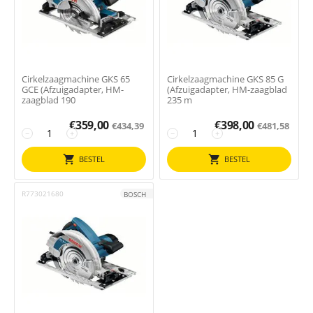
Cirkelzaagmachine GKS 65
Cirkelzaagmachine GKS 85 G
GCE (Afzuigadapter, HM-
(Afzuigadapter, HM-zaagblad
zaagblad 190
235 m
€
359,00
€
398,00
€
434,39
€
481,58
−
+
−
+
BESTEL
BESTEL
R773021680
BOSCH