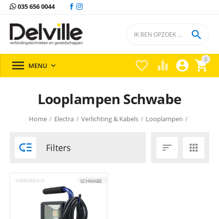
035 656 0044

0





MENU

Looplampen Schwabe
Home
/
Electra
/
Verlichting & Kabels
/
Looplampen
/

Filters


YA88046410
SCHWABE