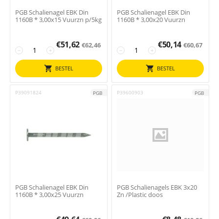
PGB Schalienagel EBK Din
PGB Schalienagel EBK Din
1160B * 3,00x15 Vuurzn p/5kg
1160B * 3,00x20 Vuurzn
€
51,62
€
50,14
€
62,46
€
60,67
−
+
−
+
BESTEL
BESTEL
P39091824
P39600903
PGB
PGB
PGB Schalienagel EBK Din
PGB Schalienagels EBK 3x20
1160B * 3,00x25 Vuurzn
Zn /Plastic doos