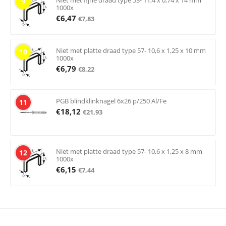
Niet met fijne draad type 53- 11,4 x 0,74 x 14 mm
9
1000x
€
6,47
€
7,83
Niet met platte draad type 57- 10,6 x 1,25 x 10 mm
10
1000x
€
6,79
€
8,22
PGB blindklinknagel 6x26 p/250 Al/Fe
11
€
18,12
€
21,93
Niet met platte draad type 57- 10,6 x 1,25 x 8 mm
12
1000x
€
6,15
€
7,44