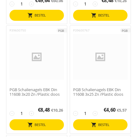
€
49,64
€
8,48
€
60,06
€
10,26
−
+
−
+
BESTEL
BESTEL
P39600750
P39600767
PGB
PGB
PGB Schalienagels EBK Din
PGB Schalienagels EBK Din
1160B 3x20 Zn /Plastic doos
1160B 3x25 Zn /Plastic doos
€
8,48
€
4,60
€
10,26
€
5,57
−
+
−
+
BESTEL
BESTEL