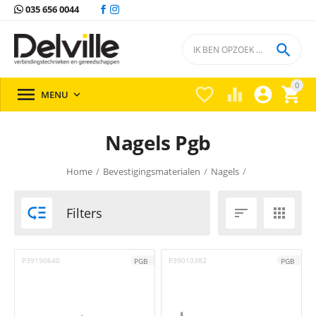
035 656 0044

0





MENU

Nagels Pgb
Home
/
Bevestigingsmaterialen
/
Nagels
/

Filters


P39190640
P39010382
PGB
PGB