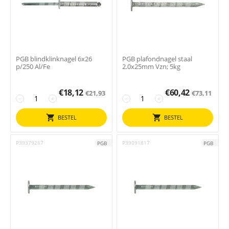
PGB blindklinknagel 6x26
PGB plafondnagel staal
p/250 Al/Fe
2.0x25mm Vzn; 5kg
€
18,12
€
60,42
€
21,93
€
73,11
−
+
−
+
BESTEL
BESTEL
P39379267
P39091817
PGB
PGB