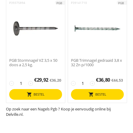
P39375894
P39141710
PGB
PGB
PGB Stormnagel VZ 3,5 x 50
PGB Trimnagel gedraaid 3,8 x
doos a 2,5 kg.
32 Zn p/1000
€
29,92
€
36,80
€
36,20
€
44,53
−
+
−
+
BESTEL
BESTEL
Op zoek naar een Nagels Pgb ? Koop je eenvoudig online bij
Delville.nl.