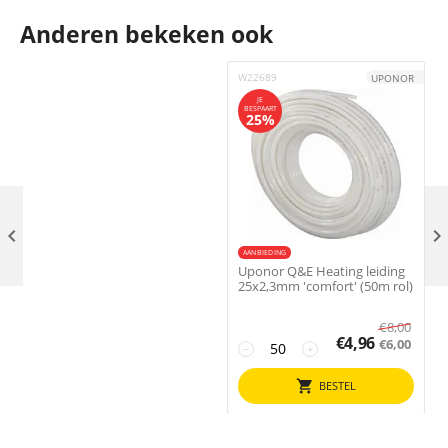
Anderen bekeken ook
W22689
2
UPONOR
JE
BESPAART
25%

AANBIEDING
Uponor Q&E Heating leiding
V
25x2,3mm 'comfort' (50m rol)
€
8,00
€
4,96
€
6,00
−
+
BESTEL