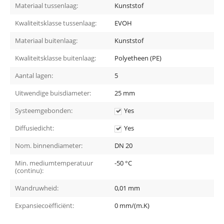
Materiaal tussenlaag:
Kunststof
Kwaliteitsklasse tussenlaag:
EVOH
Materiaal buitenlaag:
Kunststof
Kwaliteitsklasse buitenlaag:
Polyetheen (PE)
Aantal lagen:
5
Uitwendige buisdiameter:
25 mm
Systeemgebonden:
Yes
Diffusiedicht:
Yes
Nom. binnendiameter:
DN 20
Min. mediumtemperatuur
-50 °C
(continu):
Wandruwheid:
0,01 mm
Expansiecoëfficiënt:
0 mm/(m.K)