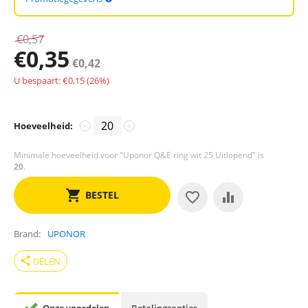
€
0,57
€
0,35
€
0,42
U bespaart: €
0,15
(
26
%)
Hoeveelheid:
−
+
Minimale hoeveelheid voor "Uponor Q&E ring wit 25 Uitlopend" is
20
.
BESTEL
Brand
UPONOR
share
DELEN
Onze voordelen
Betalingsopties