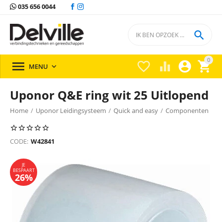
035 656 0044

0





MENU

Uponor Q&E ring wit 25 Uitlopend
Home
/
Uponor Leidingsysteem
/
Quick and easy
/
Componenten
/
Componenten Uponor
/
JE
BESPAART
CODE:
W42841
26%