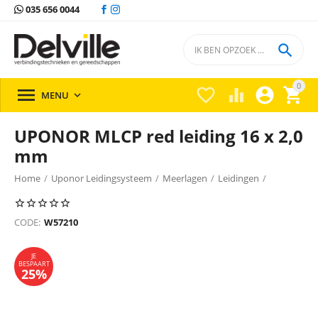
035 656 0044

0





MENU

UPONOR MLCP red leiding 16 x 2,0
mm
Home
/
Uponor Leidingsysteem
/
Meerlagen
/
Leidingen
/
Leidingen Uponor
/
JE
BESPAART
25%
CODE:
W57210