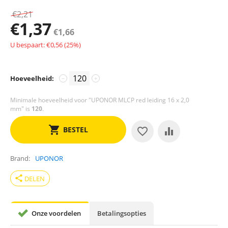
€
2,21
€
1,37
€
1,66
U bespaart: €
0,56
(
25
%)
Hoeveelheid:
−
+
Minimale hoeveelheid voor "UPONOR MLCP red leiding 16 x 2,0
mm" is
120
.
BESTEL
Brand
UPONOR
share
DELEN
Onze voordelen
Betalingsopties