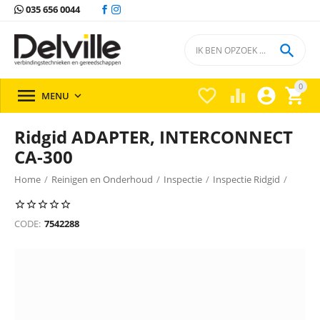
035 656 0044

0





MENU

Ridgid ADAPTER, INTERCONNECT
CA-300
Home
/
Reinigen en Onderhoud
/
Inspectie
/
Inspectie Ridgid
/
CODE:
7542288