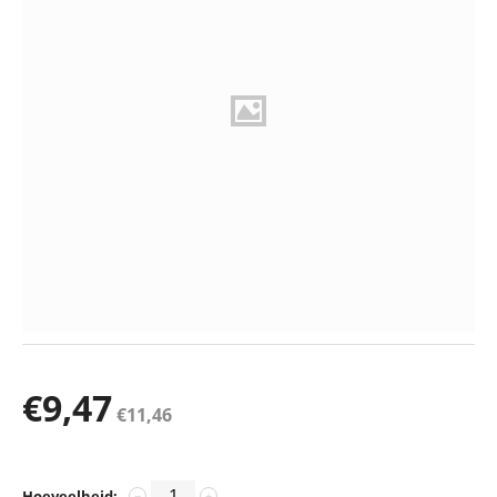
€
9,47
€
11,46
Hoeveelheid:
−
+