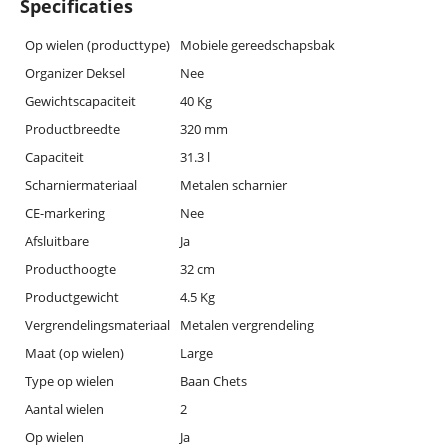
Specificaties
Op wielen (producttype)
Mobiele gereedschapsbak
Organizer Deksel
Nee
Gewichtscapaciteit
40 Kg
Productbreedte
320 mm
Capaciteit
31.3 l
Scharniermateriaal
Metalen scharnier
CE-markering
Nee
Afsluitbare
Ja
Producthoogte
32 cm
Productgewicht
4.5 Kg
Vergrendelingsmateriaal
Metalen vergrendeling
Maat (op wielen)
Large
Type op wielen
Baan Chets
Aantal wielen
2
Op wielen
Ja