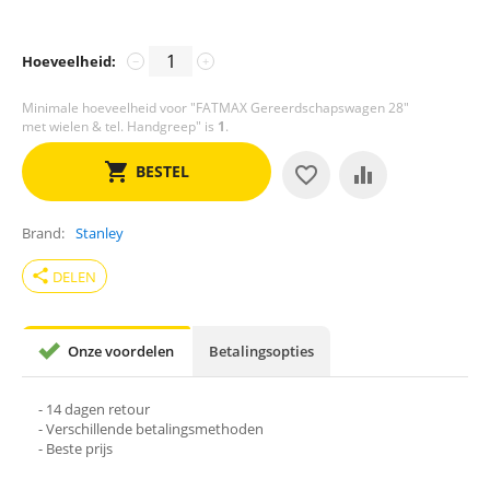
Hoeveelheid:
−
+
Minimale hoeveelheid voor "FATMAX Gereerdschapswagen 28"
met wielen & tel. Handgreep" is
1
.
BESTEL
Brand
Stanley
share
DELEN
Onze voordelen
Betalingsopties
- 14 dagen retour
- Verschillende betalingsmethoden
- Beste prijs