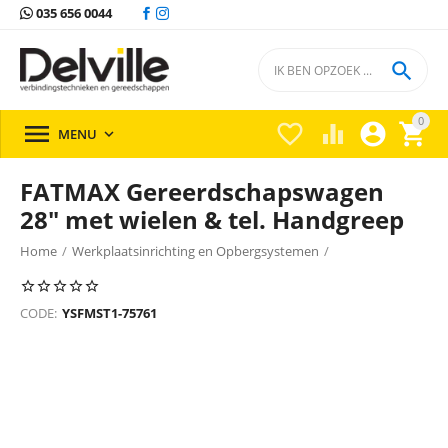
035 656 0044

0





MENU

FATMAX Gereerdschapswagen
28" met wielen & tel. Handgreep
Home
/
Werkplaatsinrichting en Opbergsystemen
/
Gereedschapskisten
/
Gereedschapskisten Stanley
/
CODE:
YSFMST1-75761