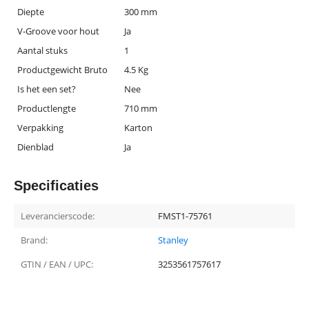
Diepte
300 mm
V-Groove voor hout
Ja
Aantal stuks
1
Productgewicht Bruto
4.5 Kg
Is het een set?
Nee
Productlengte
710 mm
Verpakking
Karton
Dienblad
Ja
Specificaties
Leverancierscode:
FMST1-75761
Brand:
Stanley
GTIN / EAN / UPC:
3253561757617