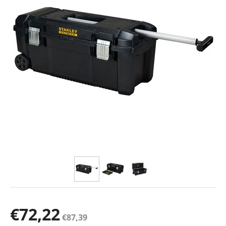
€
72,22
€
87,39