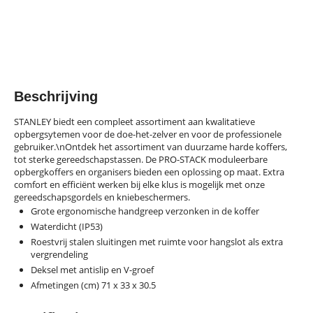
Beschrijving
STANLEY biedt een compleet assortiment aan kwalitatieve
opbergsytemen voor de doe-het-zelver en voor de professionele
gebruiker.\nOntdek het assortiment van duurzame harde koffers,
tot sterke gereedschapstassen. De PRO-STACK moduleerbare
opbergkoffers en organisers bieden een oplossing op maat. Extra
comfort en efficiënt werken bij elke klus is mogelijk met onze
gereedschapsgordels en kniebeschermers.
Grote ergonomische handgreep verzonken in de koffer
Waterdicht (IP53)
Roestvrij stalen sluitingen met ruimte voor hangslot als extra
vergrendeling
Deksel met antislip en V-groef
Afmetingen (cm) 71 x 33 x 30.5