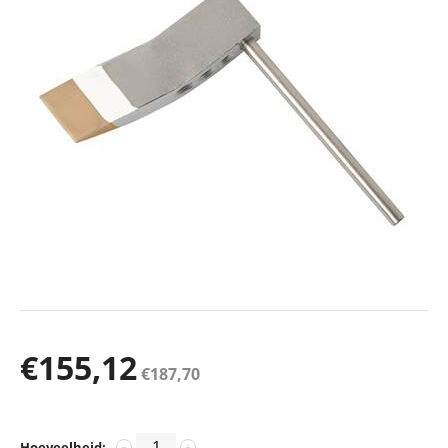
€
155,12
€
187,70
Hoeveelheid:
−
+