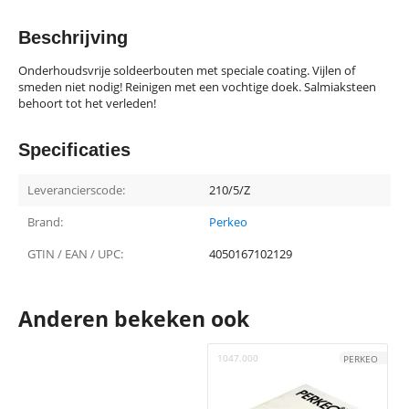
Beschrijving
Onderhoudsvrije soldeerbouten met speciale coating. Vijlen of
smeden niet nodig! Reinigen met een vochtige doek. Salmiaksteen
behoort tot het verleden!
Specificaties
Leverancierscode:
210/5/Z
Brand:
Perkeo
GTIN / EAN / UPC:
4050167102129
Anderen bekeken ook
1047.000
1
PERKEO