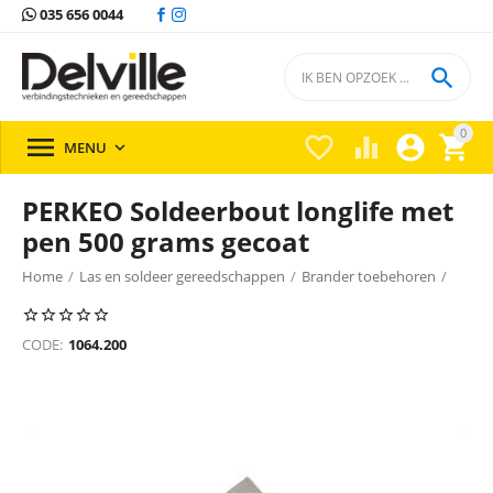
035 656 0044

0





MENU

PERKEO Soldeerbout longlife met
pen 500 grams gecoat
Home
/
Las en soldeer gereedschappen
/
Brander toebehoren
/
Soldeerbouten
/
Soldeerbouten Perkeo
/
CODE:
1064.200