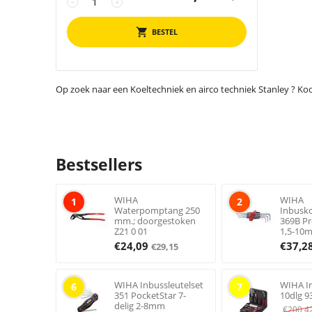
−
+
BESTEL
Op zoek naar een Koeltechniek en airco techniek Stanley ? Koop 
Bestsellers
WIHA
WIHA
1
2
Waterpomptang 250
Inbusk
mm.; doorgestoken
369B Pr
Z21 0 01
1,5-10
€
24,09
€
37,2
€
29,15
WIHA Inbussleutelset
WIHA In
6
7
351 PocketStar 7-
10dlg 9
delig 2-8mm
€
200,4