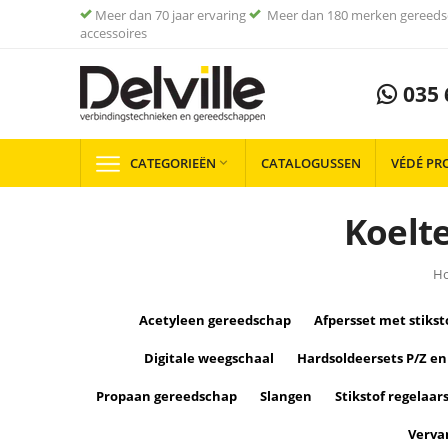
Meer dan 70 jaar ervaring
Meer dan 180 merken gereeds
accessoires
035 
CATEGORIEËN
CATALOGUSSEN
VÉDÉ PR

Koelte
H
Acetyleen gereedschap
Afpersset met stikst
Digitale weegschaal
Hardsoldeersets P/Z en
Propaan gereedschap
Slangen
Stikstof regelaar
Verva