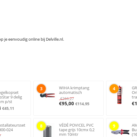
je eenvoudig online bij Delville.nl.
WIHA krimptang
GR
3
4
ogelkopset
automatisch
Or
oStar 9 delig
tr
€
266,27
mm p/st
€
95,00
€
€
114,95
8
€
45,11
stallateursset
VÉDÉ POVICEL PVC
AM
8
9
300-024
tape grijs 10cmx 0,2
Bu
mm 10mtr
(1
2