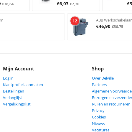
9
€
6,03
€
€
78,64
€
7,30
mm
ABB Werkschakelaar
12
€
46,90
€
56,75
Mijn Account
Shop
Log in
Over Delville
Klantprofiel aanmaken
Partners
Bestellingen
Algemene Voorwaarde
Verlanglijst
Bezorgen en verzende
Vergelijkingslijst
Ruilen en retourneren
Privacy
Cookies
Nieuws
Vacatures