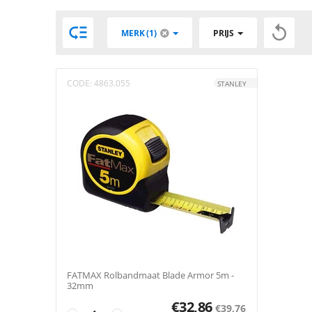


MERK (1)
PRIJS
CODE:
4863.055
STANLEY
FATMAX Rolbandmaat Blade Armor 5m -
32mm
€
32,86
€
39,76