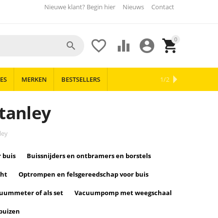
Nieuwe klant? Begin hier
Nieuws
Contact
0





ES
MERKEN
BESTSELLERS
OUTLET
NIEUWS
1/2
Stanley
ley
 buis
Buissnijders en ontbramers en borstels
cht
Optrompen en felsgereedschap voor buis
uummeter of als set
Vacuumpomp met weegschaal
buizen