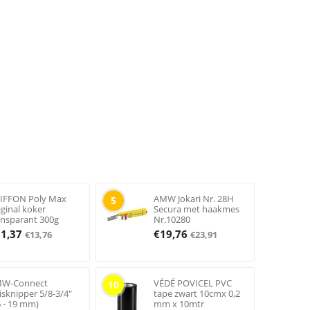
IFFON Poly Max
AMW Jokari Nr. 28H
5
iginal koker
Secura met haakmes
ansparant 300g
Nr.10280
11,37
€
19,76
€
13,76
€
23,91
W-Connect
VÉDÉ POVICEL PVC
10
isknipper 5/8-3/4"
tape zwart 10cmx 0,2
6 - 19 mm)
mm x 10mtr