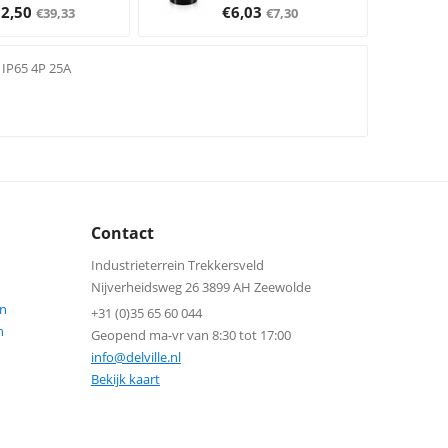
32,50
€
6,03
€
39,33
€
7,30
 IP65 4P 25A
Contact
Industrieterrein Trekkersveld
Nijverheidsweg 26 3899 AH Zeewolde
n
+31 (0)35 65 60 044
n
Geopend ma-vr van 8:30 tot 17:00
info@delville.nl
Bekijk kaart