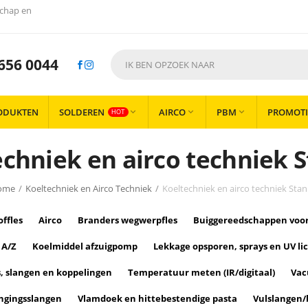
chap en
656 0044
ODUKTEN
SOLDEREN
AIRCO
PBM
PROMOTI



HOT
chniek en airco techniek 
ome
/
Koeltechniek en Airco Techniek
/
Koeltechniek en airco techniek Stan
offles
Airco
Branders wegwerpfles
Buiggereedschappen voor
 A/Z
Koelmiddel afzuigpomp
Lekkage opsporen, sprays en UV li
s, slangen en koppelingen
Temperatuur meten (IR/digitaal)
Vac
ngingsslangen
Vlamdoek en hittebestendige pasta
Vulslangen/