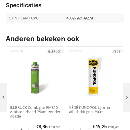
Specificaties
GTIN / EAN / UPC:
4032792109278
Anderen bekeken ook
323.2750
332.2290
9
ILLBRUCK
VEDE

ILLBRUCK Combipur FM310
VÉDÉ KUNOPOL Lijm- en
v. pistool/hand 750ml zonder
afdichtkit grijs 290ml
nozzle
€
8,36
€
15,25
€
10,12
€
18,45
−
+
−
+