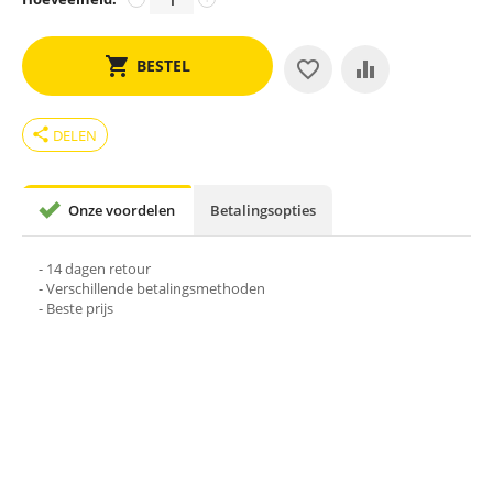
BESTEL
share
DELEN
Onze voordelen
Betalingsopties
- 14 dagen retour
- Verschillende betalingsmethoden
- Beste prijs