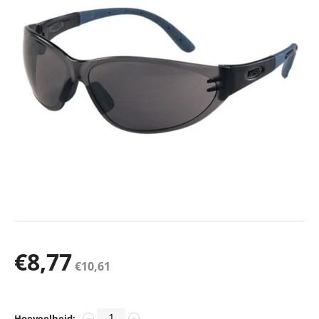
€
8,77
€
10,61
Hoeveelheid:
−
+