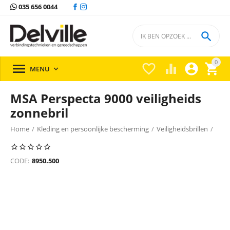
035 656 0044

0





MENU

MSA Perspecta 9000 veiligheids
zonnebril
Home
/
Kleding en persoonlijke bescherming
/
Veiligheidsbrillen
/
CODE:
8950.500