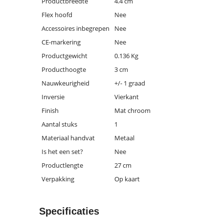
Productbreedte
4.4 cm
Flex hoofd
Nee
Accessoires inbegrepen
Nee
CE-markering
Nee
Productgewicht
0.136 Kg
Producthoogte
3 cm
Nauwkeurigheid
+/- 1 graad
Inversie
Vierkant
Finish
Mat chroom
Aantal stuks
1
Materiaal handvat
Metaal
Is het een set?
Nee
Productlengte
27 cm
Verpakking
Op kaart
Specificaties