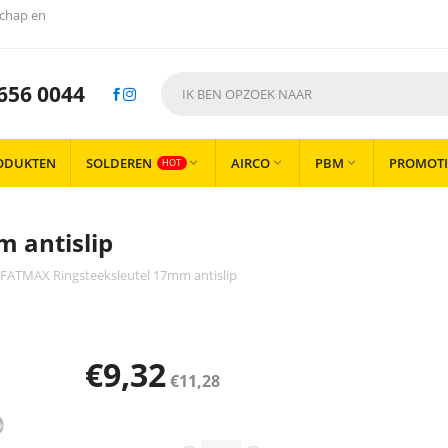
chap en
656 0044
ODUKTEN
SOLDEREN
AIRCO
PBM
PROMOTI



HOT
 antislip
FATMAX Ringsteeksleutel 17mm antislip
€
9,32
€
11,28