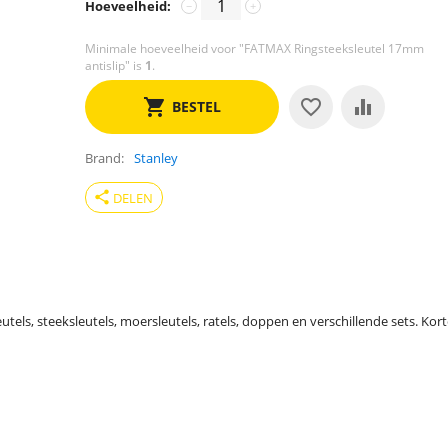
Hoeveelheid:
−
+
Minimale hoeveelheid voor "FATMAX Ringsteeksleutel 17mm
antislip" is
1
.
BESTEL
Brand
Stanley
share
DELEN
tels, steeksleutels, moersleutels, ratels, doppen en verschillende sets. Ko