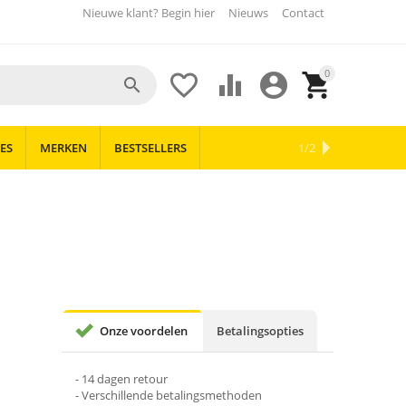
Nieuwe klant? Begin hier
Nieuws
Contact
0





ES
MERKEN
BESTSELLERS
OUTLET
NIEUWS
1/2
Onze voordelen
Betalingsopties
- 14 dagen retour
- Verschillende betalingsmethoden