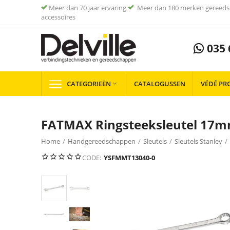
Meer dan 70 jaar ervaring
Meer dan 180 merken gereeds
accessoires
035 
CATEGORIEËN
CATALOGUSSEN
VÉDÉ PR

FATMAX Ringsteeksleutel 17mm
Home
/
Handgereedschappen
/
Sleutels
/
Sleutels Stanley
/
CODE:
YSFMMT13040-0