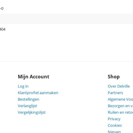
-0
404
Mijn Account
Shop
Log in
Over Delville
Klantprofiel aanmaken
Partners
Bestellingen
Algemene Vo
Verlanglijst
Bezorgen en 
Vergelijkingslijst
Ruilen en ret
Privacy
Cookies
Nieuws