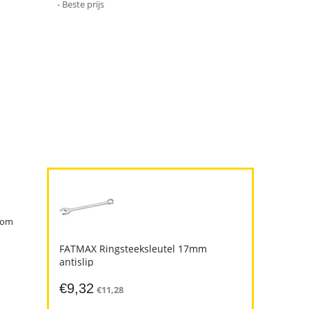
- Beste prijs
rtom
FATMAX Ringsteeksleutel 17mm
antislip
€
9,32
€
11,28