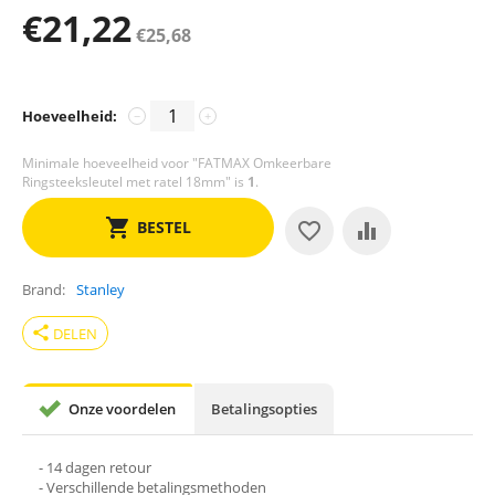
€
21,22
€
25,68
Hoeveelheid:
−
+
Minimale hoeveelheid voor "FATMAX Omkeerbare
Ringsteeksleutel met ratel 18mm" is
1
.
BESTEL
Brand
Stanley
share
DELEN
Onze voordelen
Betalingsopties
- 14 dagen retour
- Verschillende betalingsmethoden