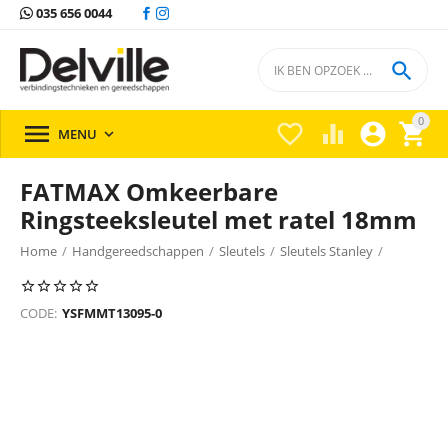
035 656 0044

0





MENU

FATMAX Omkeerbare
Ringsteeksleutel met ratel 18mm
Home
/
Handgereedschappen
/
Sleutels
/
Sleutels Stanley
/
CODE:
YSFMMT13095-0