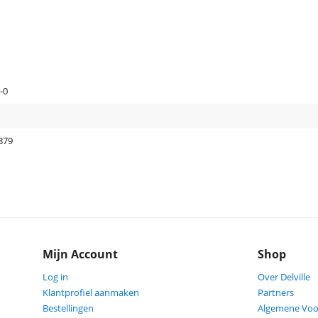
-0
879
Mijn Account
Shop
Log in
Over Delville
Klantprofiel aanmaken
Partners
Bestellingen
Algemene Vo