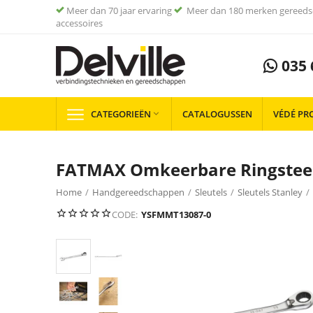
Meer dan 70 jaar ervaring
Meer dan 180 merken gereeds
accessoires
035 
CATEGORIEËN
CATALOGUSSEN
VÉDÉ PR

FATMAX Omkeerbare Ringsteek
Home
/
Handgereedschappen
/
Sleutels
/
Sleutels Stanley
/
CODE:
YSFMMT13087-0