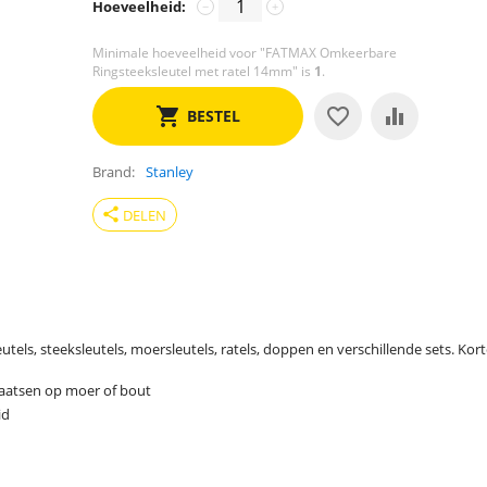
Hoeveelheid:
−
+
Minimale hoeveelheid voor "FATMAX Omkeerbare
Ringsteeksleutel met ratel 14mm" is
1
.
BESTEL
Brand
Stanley
share
DELEN
tels, steeksleutels, moersleutels, ratels, doppen en verschillende sets. Ko
aatsen op moer of bout
id