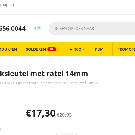
chap en
656 0044
ODUKTEN
SOLDEREN
AIRCO
PBM
PROMOTI



HOT
sleutel met ratel 14mm
FATMAX Omkeerbare Ringsteeksleutel met ratel 14mm
€
17,30
€
20,93