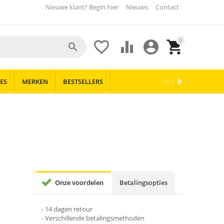
Nieuwe klant? Begin hier
Nieuws
Contact
0





ES
MERKEN
BESTSELLERS
OUTLET
NIEUWS
1/2
Onze voordelen
Betalingsopties
- 14 dagen retour
- Verschillende betalingsmethoden