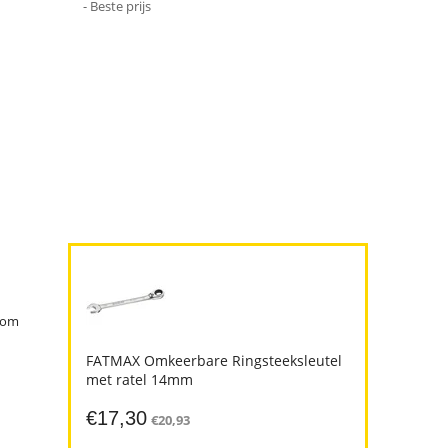
- Beste prijs
rtom
FATMAX Omkeerbare Ringsteeksleutel
met ratel 14mm
€
17,30
€
20,93