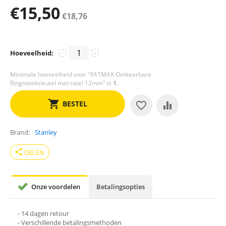
€
15,50
€
18,76
Hoeveelheid:
−
+
Minimale hoeveelheid voor "FATMAX Omkeerbare
Ringsteeksleutel met ratel 12mm" is
1
.
BESTEL
Brand
Stanley
share
DELEN
Onze voordelen
Betalingsopties
- 14 dagen retour
- Verschillende betalingsmethoden