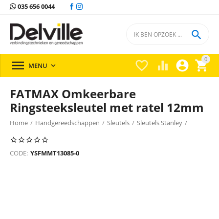
035 656 0044

0





MENU

FATMAX Omkeerbare
Ringsteeksleutel met ratel 12mm
Home
/
Handgereedschappen
/
Sleutels
/
Sleutels Stanley
/
CODE:
YSFMMT13085-0