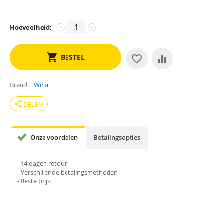
Hoeveelheid:
−
+
BESTEL
Brand
Wiha
share
DELEN
Onze voordelen
Betalingsopties
- 14 dagen retour
- Verschillende betalingsmethoden
- Beste prijs