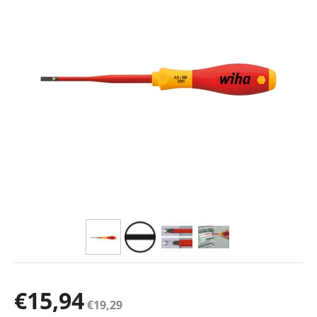
€
15,94
€
19,29