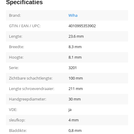
Specificaties
Brand:
Wiha
GTIN / EAN / UPC:
4010995353902
Lengte:
23.6 mm
Breedte:
8.3 mm
Hoogte:
8.1 mm
Serie:
3201
Zichtbare schachtlengte:
100 mm
Lengte schroevendraaier:
211 mm
Handgreepdiameter:
30 mm
VDE:
ja
sleufkop:
4 mm
Bladdikte:
0,8 mm