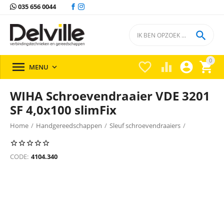
035 656 0044

0





MENU

WIHA Schroevendraaier VDE 3201
SF 4,0x100 slimFix
Home
/
Handgereedschappen
/
Sleuf schroevendraaiers
/
Sleuf schroevendraaiers Wiha
/
CODE:
4104.340