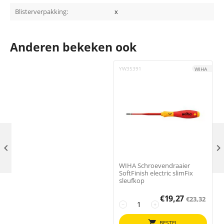
Blisterverpakking:
x
Anderen bekeken ook
YW35391
4
WIHA

WIHA Schroevendraaier
SoftFinish electric slimFix
sleufkop
€
19,27
€
23,32
−
+
BESTEL