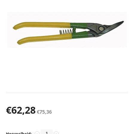
€
62,28
€
75,36
Hoeveelheid:
−
+