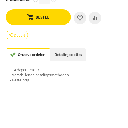
BESTEL
share
DELEN
Onze voordelen
Betalingsopties
- 14 dagen retour
- Verschillende betalingsmethoden
- Beste prijs