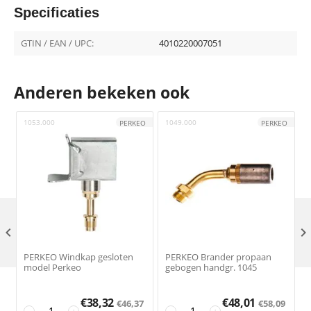
Specificaties
GTIN / EAN / UPC:
4010220007051
Anderen bekeken ook
1053.000
1049.000
4
PERKEO
PERKEO

PERKEO Windkap gesloten
PERKEO Brander propaan
model Perkeo
gebogen handgr. 1045
€
38,32
€
48,01
€
46,37
€
58,09
−
+
−
+