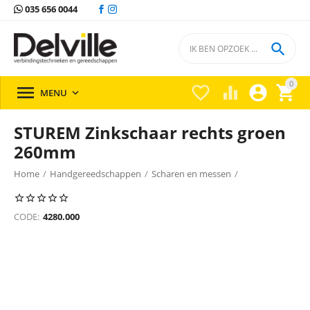
035 656 0044

0





MENU

STUREM Zinkschaar rechts groen
260mm
Home
/
Handgereedschappen
/
Scharen en messen
/
CODE:
4280.000