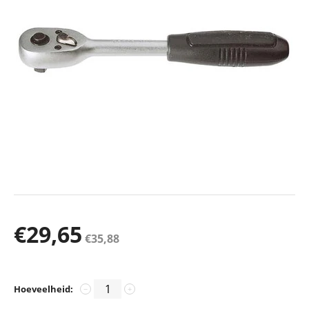
€
29,65
€
35,88
Hoeveelheid:
−
+