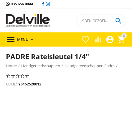
035 656 0044

0





MENU

PADRE Ratelsleutel 1/4"
Home
/
Handgereedschappen
/
Handgereedschappen Padre
/
CODE:
YS152520012