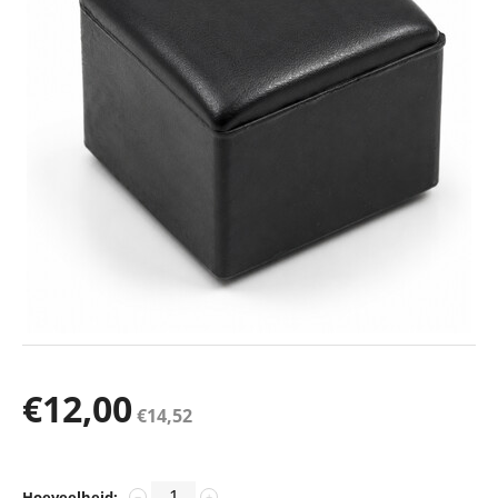
€
12,00
€
14,52
Hoeveelheid:
−
+