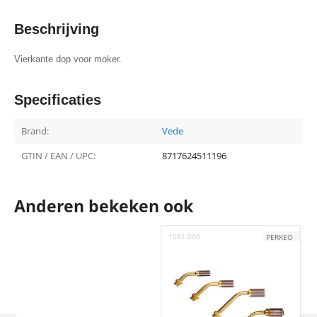
Beschrijving
Vierkante dop voor moker.
Specificaties
Brand:
Vede
GTIN / EAN / UPC:
8717624511196
Anderen bekeken ook
1051.000
1
PERKEO