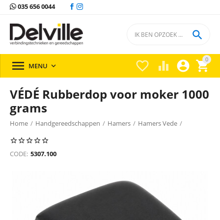
035 656 0044

0





MENU

VÉDÉ Rubberdop voor moker 1000
grams
Home
/
Handgereedschappen
/
Hamers
/
Hamers Vede
/
CODE:
5307.100