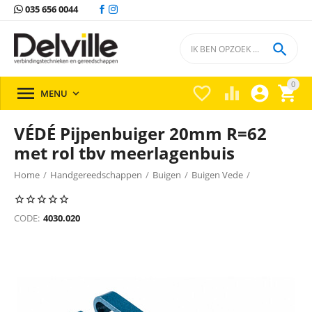
035 656 0044

0





MENU

VÉDÉ Pijpenbuiger 20mm R=62
met rol tbv meerlagenbuis
Home
/
Handgereedschappen
/
Buigen
/
Buigen Vede
/
CODE:
4030.020