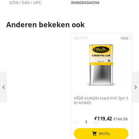
GTIN / EAN / UPC:
8946004344394
Anderen bekeken ook
285.5000
1
VEDE

VÉDÉ KUNON Hard PVC lijm 5
ltr KOMO
€
119,42
€
144,50
−
+
BESTEL