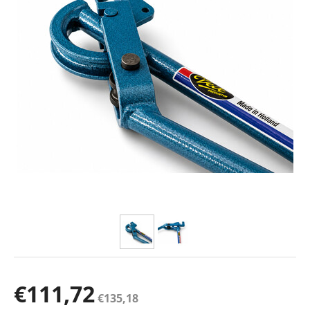
€
111,72
€
135,18