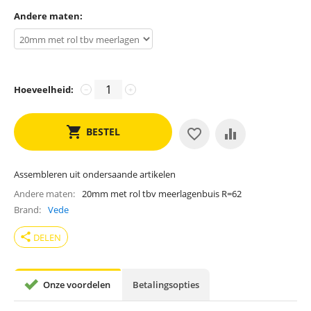
Andere maten:
Hoeveelheid:
−
+
BESTEL
Assembleren uit ondersaande artikelen
Andere maten
20mm met rol tbv meerlagenbuis R=62
Brand
Vede
share
DELEN
Onze voordelen
Betalingsopties