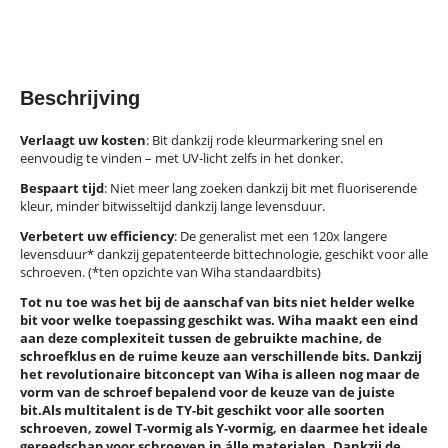
Beschrijving
Verlaagt uw kosten
: Bit dankzij rode kleurmarkering snel en
eenvoudig te vinden – met UV-licht zelfs in het donker.
Bespaart tijd
: Niet meer lang zoeken dankzij bit met fluoriserende
kleur, minder bitwisseltijd dankzij lange levensduur.
Verbetert uw efficiency
: De generalist met een 120x langere
levensduur* dankzij gepatenteerde bittechnologie, geschikt voor alle
schroeven. (*ten opzichte van Wiha standaardbits)
Tot nu toe was het bij de aanschaf van bits niet helder welke
bit voor welke toepassing geschikt was. Wiha maakt een eind
aan deze complexiteit tussen de gebruikte machine, de
schroefklus en de ruime keuze aan verschillende bits. Dankzij
het revolutionaire bitconcept van Wiha is alleen nog maar de
vorm van de schroef bepalend voor de keuze van de juiste
bit.Als multitalent is de TY-bit geschikt voor alle soorten
schroeven, zowel T-vormig als Y-vormig, en daarmee het ideale
gereedschap voor schroeven in álle materialen. Dankzij de