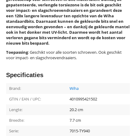
gepatenteerde, verlengde torsiezone is de bit ook geschikt
voor impact- en slagschroevendraaiers en garandeert deze
een 120x langere levensduur ten opzichte van de Wiha
standaardbits. Daarnaast kunnen de gekleurde bits snel en
eenvoudig worden gevonden – en dankzij de gekleurde mantel
ook in het donker met UV-licht. Daarmee wordt het aantal
verloren gegane bits verminderd en wordt op de kosten voor
nieuwe bits bespaard.
Toepassing
: Geschikt voor alle soorten schroeven. Ook geschikt
voor impact- en slagschroevendraaiers.
Specificaties
Brand:
Wiha
GTIN / EAN / UPC:
4010995421502
Lengte:
20.2 cm
Breedte:
7.7 cm
Serie:
7015-TY940