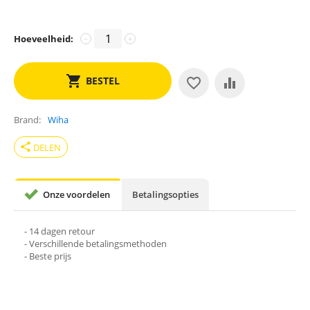
Hoeveelheid:
−
+
BESTEL
Brand
Wiha
share
DELEN
Onze voordelen
Betalingsopties
- 14 dagen retour
- Verschillende betalingsmethoden
- Beste prijs