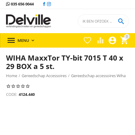
035 656 0044

0





MENU

WIHA MaxxTor TY-bit 7015 T 40 x
29 BOX a 5 st.
Home
/
Gereedschap Accessoires
/
Gereedschap accessoires Wiha
/
CODE:
4124.440