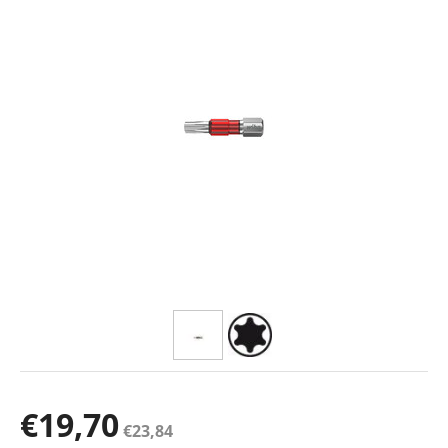
€
19,70
€
23,84