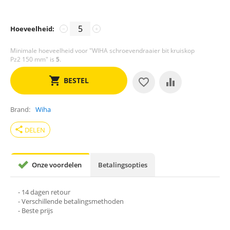
Hoeveelheid:
−
+
Minimale hoeveelheid voor "WIHA schroevendraaier bit kruiskop
Pz2 150 mm" is
5
.
BESTEL
Brand
Wiha
share
DELEN
Onze voordelen
Betalingsopties
- 14 dagen retour
- Verschillende betalingsmethoden
- Beste prijs