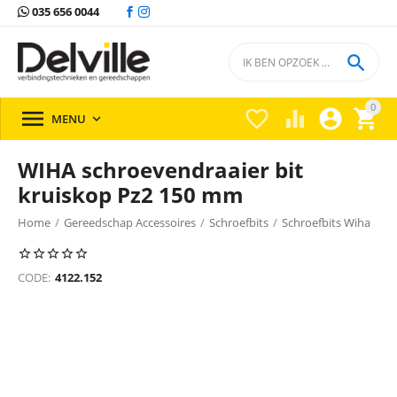
035 656 0044

0





MENU

WIHA schroevendraaier bit
kruiskop Pz2 150 mm
Home
/
Gereedschap Accessoires
/
Schroefbits
/
Schroefbits Wiha
/
CODE:
4122.152