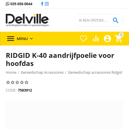
035 656 0044

0





MENU

RIDGID K-40 aandrijfpoelie voor
hoofdas
Home
/
Gereedschap Accessoires
/
Gereedschap accessoires Ridgid
/
CODE:
7583912