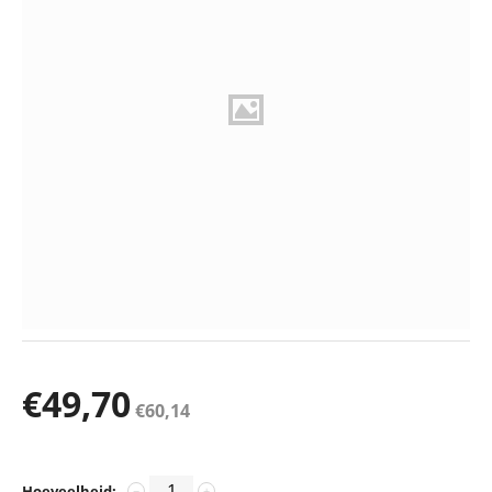
€
49,70
€
60,14
Hoeveelheid:
−
+