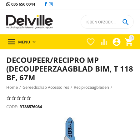
035 656 0044

0





MENU

DECOUPEER/RECIPRO MP
(DECOUPEERZAAGBLAD BIM, T 118
BF, 67M
Home
/
Gereedschap Accessoires
/
Reciprozaagbladen
/
Reciprozaagbladen Bosch
/
CODE:
R788576084