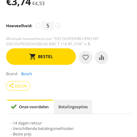
€
3,74
€
4,53
Hoeveelheid:
−
+
Minimale hoeveelheid voor "DECOUPEER/RECIPRO MP
(DECOUPEERZAAGBLAD BIM, T 118 BF, 67M" is
5
.
BESTEL
Brand
Bosch
share
DELEN
Onze voordelen
Betalingsopties
- 14 dagen retour
- Verschillende betalingsmethoden
- Beste prijs