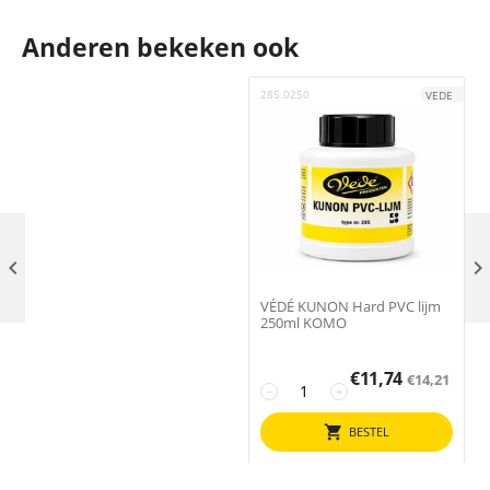
Anderen bekeken ook
285.0250
6
VEDE

VÉDÉ KUNON Hard PVC lijm
250ml KOMO
€
11,74
€
14,21
−
+
BESTEL