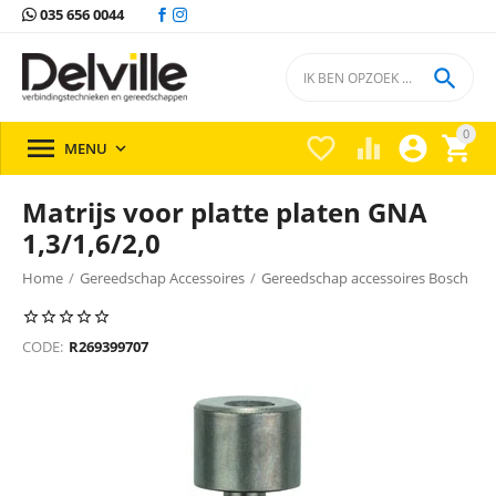
035 656 0044

0





MENU

Matrijs voor platte platen GNA
1,3/1,6/2,0
Home
/
Gereedschap Accessoires
/
Gereedschap accessoires Bosch
/
CODE:
R269399707