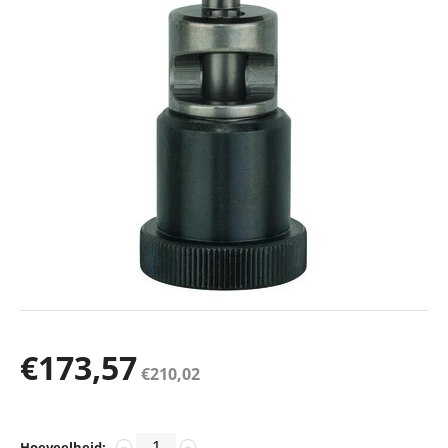
€
173,57
€
210,02
Hoeveelheid:
−
+