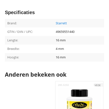
Specificaties
Brand:
Starrett
GTIN / EAN / UPC:
49659551440
Lengte:
16 mm
Breedte:
4 mm
Hoogte:
16 mm
Anderen bekeken ook
285.0250
4
VEDE