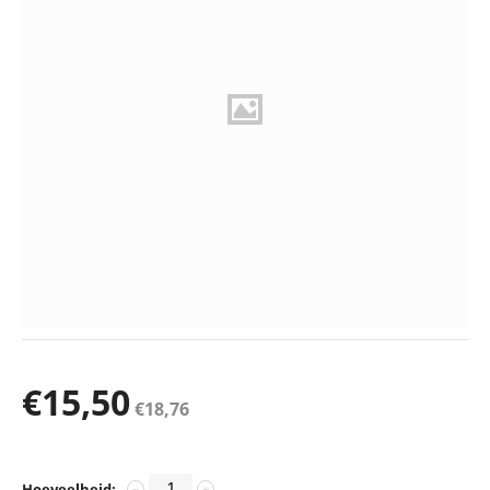
€
15,50
€
18,76
Hoeveelheid:
−
+