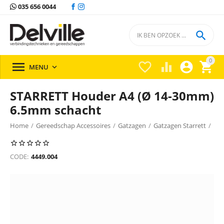
035 656 0044

0





MENU

STARRETT Houder A4 (Ø 14-30mm)
6.5mm schacht
Home
/
Gereedschap Accessoires
/
Gatzagen
/
Gatzagen Starrett
/
CODE:
4449.004