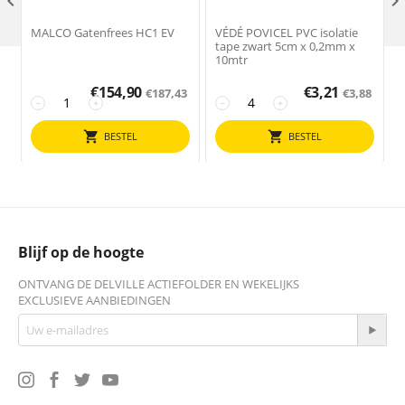

MALCO Gatenfrees HC1 EV
VÉDÉ POVICEL PVC isolatie
tape zwart 5cm x 0,2mm x
10mtr
€
154,90
€
3,21
€
187,43
€
3,88
−
+
−
+
BESTEL
BESTEL
Blijf op de hoogte
ONTVANG DE DELVILLE ACTIEFOLDER EN WEKELIJKS
EXCLUSIEVE AANBIEDINGEN