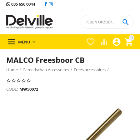
035 656 0044

0





MENU

MALCO Freesboor CB
Home
/
Gereedschap Accessoires
/
Frees accessoires
/
CODE:
MW50072