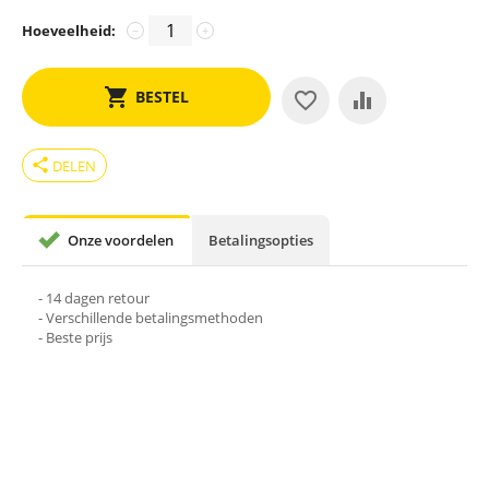
Hoeveelheid:
−
+
BESTEL
share
DELEN
Onze voordelen
Betalingsopties
- 14 dagen retour
- Verschillende betalingsmethoden
- Beste prijs