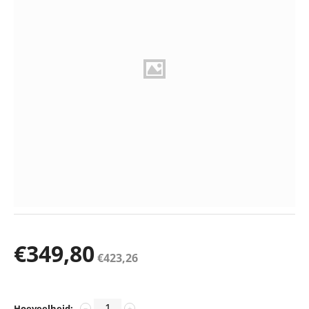
€
349,80
€
423,26
Hoeveelheid:
−
+