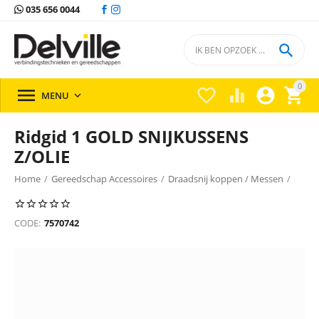
035 656 0044

0





MENU

Ridgid 1 GOLD SNIJKUSSENS
Z/OLIE
Home
/
Gereedschap Accessoires
/
Draadsnij koppen / Messen
/
Draadsnij koppen / messen Ridgid
/
CODE:
7570742