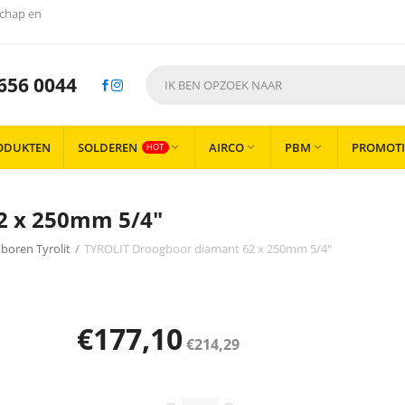
chap en
656 0044
ODUKTEN
SOLDEREN
AIRCO
PBM
PROMOTI



HOT
2 x 250mm 5/4"
boren Tyrolit
/
TYROLIT Droogboor diamant 62 x 250mm 5/4"
€
177,10
€
214,29