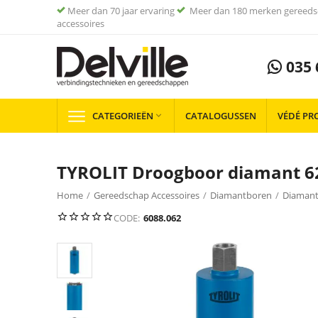
Meer dan 70 jaar ervaring
Meer dan 180 merken gereeds
accessoires
035 
CATEGORIEËN
CATALOGUSSEN
VÉDÉ PR

TYROLIT Droogboor diamant 6
Home
/
Gereedschap Accessoires
/
Diamantboren
/
Diamant
CODE:
6088.062