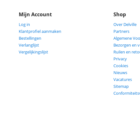
Mijn Account
Shop
Log in
Over Delville
Klantprofiel aanmaken
Partners
Bestellingen
Algemene Vo
Verlanglijst
Bezorgen en 
Vergelijkingslijst
Ruilen en ret
Privacy
Cookies
Nieuws
Vacatures
Sitemap
Conformiteits