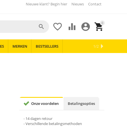
Nieuwe klant? Begin hier
Nieuws
Contact
0





ES
MERKEN
BESTSELLERS
OUTLET
NIEUWS
1/2
Onze voordelen
Betalingsopties
- 14 dagen retour
- Verschillende betalingsmethoden