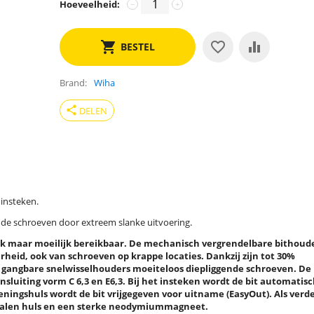
Hoeveelheid:
−
+
BESTEL
Brand
Wiha
share
DELEN
 insteken.
nde schroeven door extreem slanke uitvoering.
ak maar moeilijk bereikbaar. De mechanisch vergrendelbare bithoud
eid, ook van schroeven op krappe locaties. Dankzij zijn tot 30%
et gangbare snelwisselhouders moeiteloos diepliggende schroeven. De
nsluiting vorm C 6,3 en E6,3. Bij het insteken wordt de bit automatis
eningshuls wordt de bit vrijgegeven voor uitname (EasyOut). Als verd
stalen huls en een sterke neodymiummagneet.