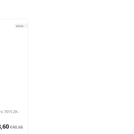
WIHA
x 7015 ZK -
3,60
€
40,66