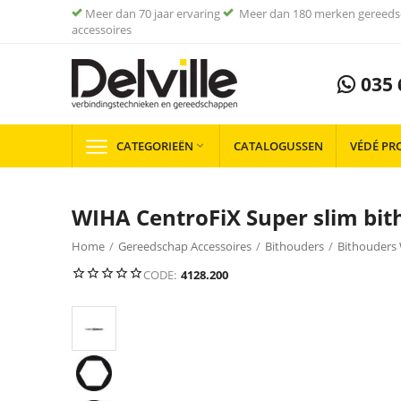
Meer dan 70 jaar ervaring
Meer dan 180 merken gereeds
accessoires
035 
CATEGORIEËN
CATALOGUSSEN
VÉDÉ PR

WIHA CentroFiX Super slim bi
Home
/
Gereedschap Accessoires
/
Bithouders
/
Bithouders
CODE:
4128.200