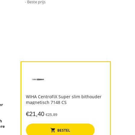
- Beste prijs
WIHA CentroFiX Super slim bithouder
magnetisch 7148 CS
er
€
21,40
€
25,89
ch
ere
BESTEL