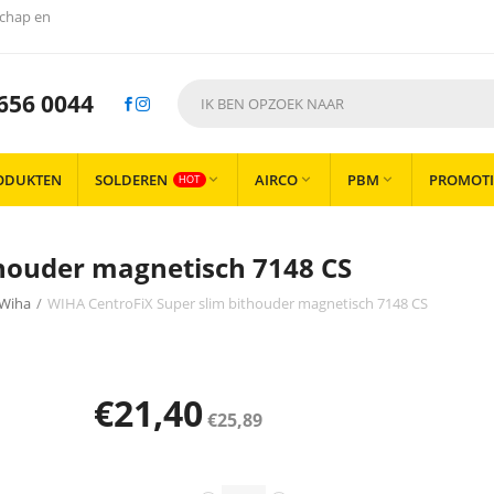
chap en
656 0044
ODUKTEN
SOLDEREN
AIRCO
PBM
PROMOTI



HOT
thouder magnetisch 7148 CS
 Wiha
/
WIHA CentroFiX Super slim bithouder magnetisch 7148 CS
€
21,40
€
25,89