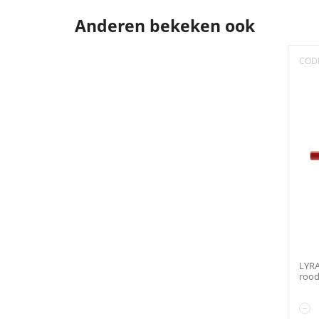
Anderen bekeken ook
COD
LYR
roo
−