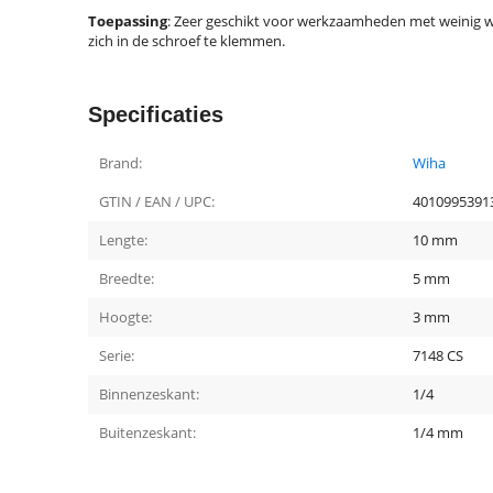
Toepassing
: Zeer geschikt voor werkzaamheden met weinig w
zich in de schroef te klemmen.
Specificaties
Brand:
Wiha
GTIN / EAN / UPC:
4010995391
Lengte:
10 mm
Breedte:
5 mm
Hoogte:
3 mm
Serie:
7148 CS
Binnenzeskant:
1/4
Buitenzeskant:
1/4 mm