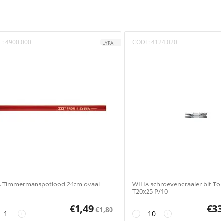
E:
4900.000
CODE:
4124.020
LYRA
A Timmermanspotlood 24cm ovaal
WIHA schroevendraaier bit Tor
d
T20x25 P/10
€
1,49
€
3
€
1,80
+
−
+