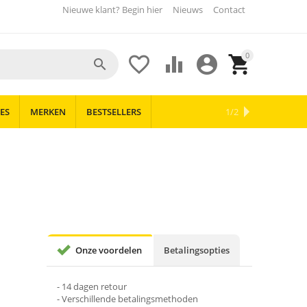
Nieuwe klant? Begin hier
Nieuws
Contact
0





ES
MERKEN
BESTSELLERS
OUTLET
NIEUWS
1/2
Onze voordelen
Betalingsopties
- 14 dagen retour
- Verschillende betalingsmethoden