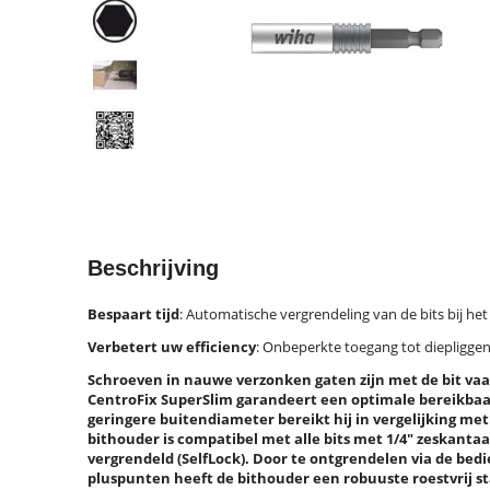
Beschrijving
Bespaart tijd
: Automatische vergrendeling van de bits bij het
Verbetert uw efficiency
: Onbeperkte toegang tot diepligge
Schroeven in nauwe verzonken gaten zijn met de bit va
CentroFix SuperSlim garandeert een optimale bereikbaarh
geringere buitendiameter bereikt hij in vergelijking m
bithouder is compatibel met alle bits met 1/4" zeskantaa
vergrendeld (SelfLock). Door te ontgrendelen via de bedi
pluspunten heeft de bithouder een robuuste roestvrij 