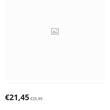
€
21,45
€
25,95