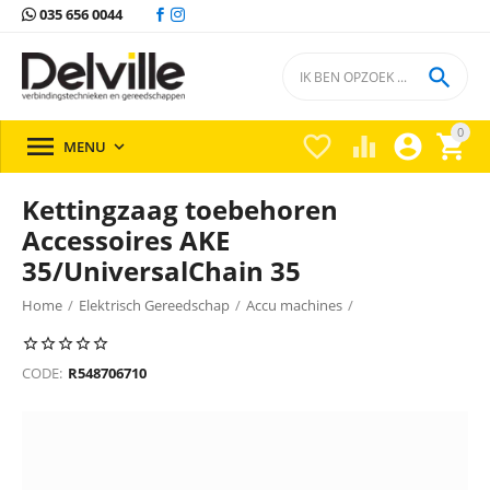
035 656 0044

0





MENU

Kettingzaag toebehoren
Accessoires AKE
35/UniversalChain 35
Home
/
Elektrisch Gereedschap
/
Accu machines
/
Verstek & Afkortzaagmachines
/
CODE:
R548706710
Verstek & afkortzaagmachines Bosch
/