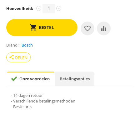
Hoeveelheid:
−
+
BESTEL
Brand
Bosch
share
DELEN
Onze voordelen
Betalingsopties
- 14 dagen retour
- Verschillende betalingsmethoden
- Beste prijs