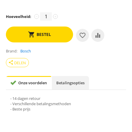
Hoeveelheid:
−
+
BESTEL
Brand
Bosch
share
DELEN
Onze voordelen
Betalingsopties
- 14 dagen retour
- Verschillende betalingsmethoden
- Beste prijs