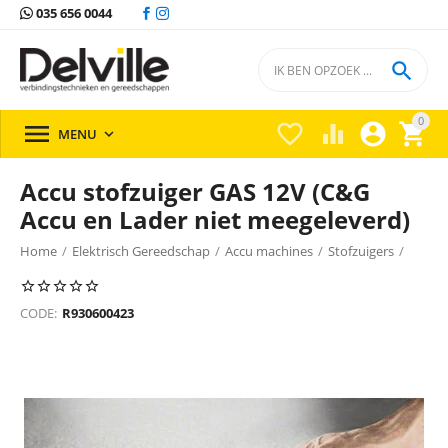
035 656 0044

0





MENU

Accu stofzuiger GAS 12V (C&G
Accu en Lader niet meegeleverd)
Home
/
Elektrisch Gereedschap
/
Accu machines
/
Stofzuigers
/
Stofzuigers Bosch
/
CODE:
R930600423