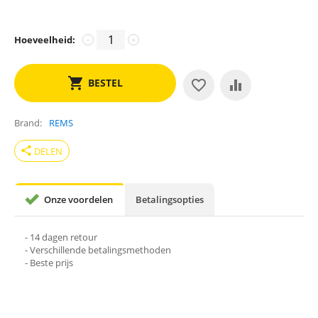
Hoeveelheid:
−
+
BESTEL
Brand
REMS
share
DELEN
Onze voordelen
Betalingsopties
- 14 dagen retour
- Verschillende betalingsmethoden
- Beste prijs