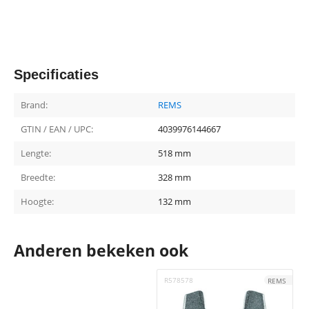
Specificaties
Brand:
REMS
GTIN / EAN / UPC:
4039976144667
Lengte:
518 mm
Breedte:
328 mm
Hoogte:
132 mm
Anderen bekeken ook
R578578
R
REMS