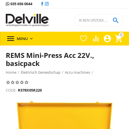
035 656 0044

0





MENU

REMS Mini-Press Acc 22V.,
basicpack
Home
/
Elektrisch Gereedschap
/
Accu machines
/
Accu machines Rems
/
CODE:
R578X05R220