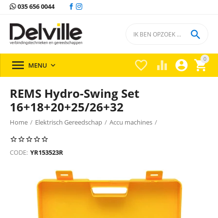
035 656 0044

0





MENU

REMS Hydro-Swing Set
16+18+20+25/26+32
Home
/
Elektrisch Gereedschap
/
Accu machines
/
Accu machines Rems
/
CODE:
YR153523R