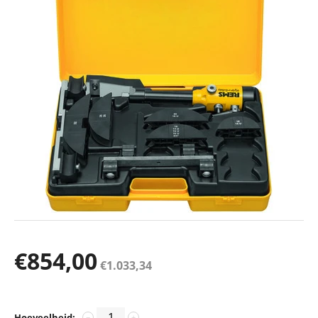
€
854,00
€
1.033,34
Hoeveelheid:
−
+