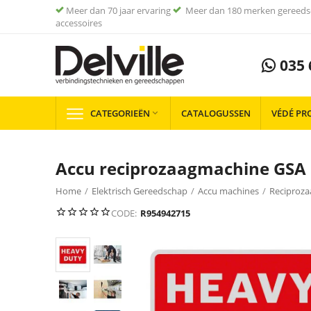
Meer dan 70 jaar ervaring
Meer dan 180 merken gereeds
accessoires
035 
CATEGORIEËN
CATALOGUSSEN
VÉDÉ PR

Accu reciprozaagmachine GSA 1
Home
/
Elektrisch Gereedschap
/
Accu machines
/
Reciproz
CODE:
R954942715