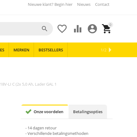
Nieuwe klant? Begin hier
Nieuws
Contact
0





ES
MERKEN
BESTSELLERS
OUTLET
NIEUWS
1/2
8V-LI C (2x 5,0 Ah, Lader GAL 1
Onze voordelen
Betalingsopties
- 14 dagen retour
- Verschillende betalingsmethoden