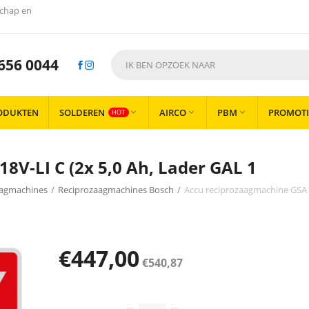
chap en
656 0044
ODUKTEN
SOLDEREN
AIRCO
PBM
PROMOTI



HOT
8V-LI C (2x 5,0 Ah, Lader GAL 1
aagmachines
/
Reciprozaagmachines Bosch
/
Accu reciprozaagmachine GSA 1
€
447,00
€
540,87