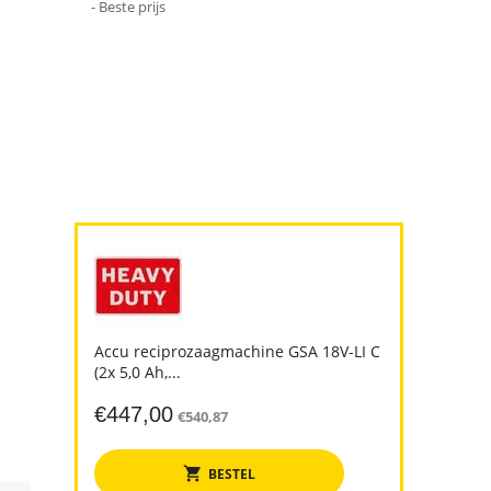
- Beste prijs
Accu reciprozaagmachine GSA 18V-LI C
(2x 5,0 Ah,...
€
447,00
€
540,87
BESTEL