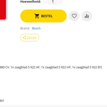
Hoeveelheid:
−
+
BESTEL
Brand
Bosch
share
DELEN
80 CV, 1x zaagblad S 922 AF, 1x zaagblad S 922 HF, 1x zaagblad S 922 EF)
301