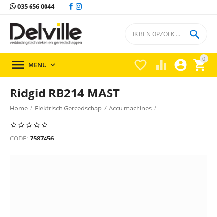
035 656 0044

0





MENU

Ridgid RB214 MAST
Home
/
Elektrisch Gereedschap
/
Accu machines
/
Overige machines
/
Overige machines Ridgid
/
CODE:
7587456