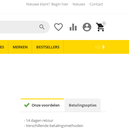
Nieuwe klant? Begin hier
Nieuws
Contact
0





ES
MERKEN
BESTSELLERS
OUTLET
NIEUWS
1/2
Onze voordelen
Betalingsopties
- 14 dagen retour
- Verschillende betalingsmethoden