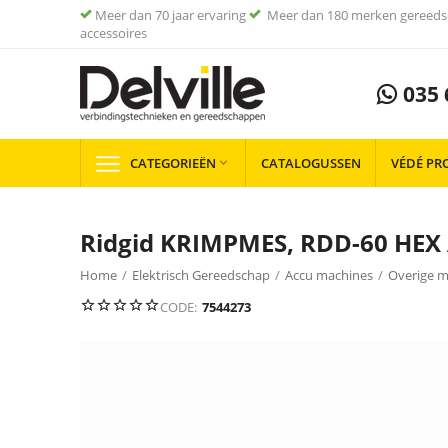
Meer dan 70 jaar ervaring
Meer dan 180 merken gereeds
accessoires
035 
CATEGORIEËN
CATALOGUSSEN
VÉDÉ PR

Ridgid KRIMPMES, RDD-60 HEX
Home
/
Elektrisch Gereedschap
/
Accu machines
/
Overige m
CODE:
7544273