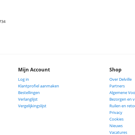
734
Mijn Account
Shop
Log in
Over Delville
Klantprofiel aanmaken
Partners
Bestellingen
Algemene Vo
Verlanglijst
Bezorgen en 
Vergelijkingslijst
Ruilen en ret
Privacy
Cookies
Nieuws
Vacatures