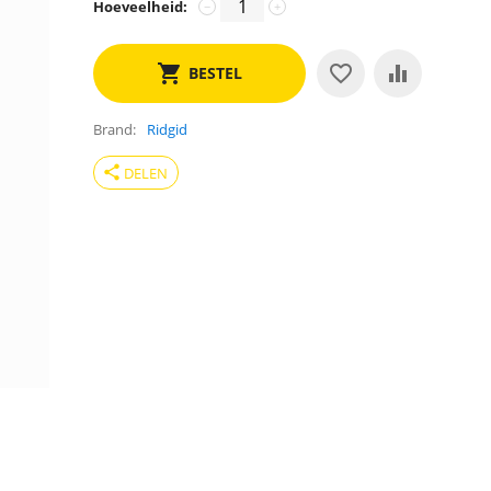
Hoeveelheid:
−
+
BESTEL
Brand
Ridgid
share
DELEN