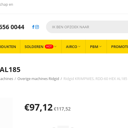
chap en
656 0044
ODUKTEN
SOLDEREN
AIRCO
PBM
PROMOTI



HOT
 AL185
achines
/
Overige machines Ridgid
/
Ridgid KRIMPMES, RDD-60 HEX AL185
€
97,12
€
117,52