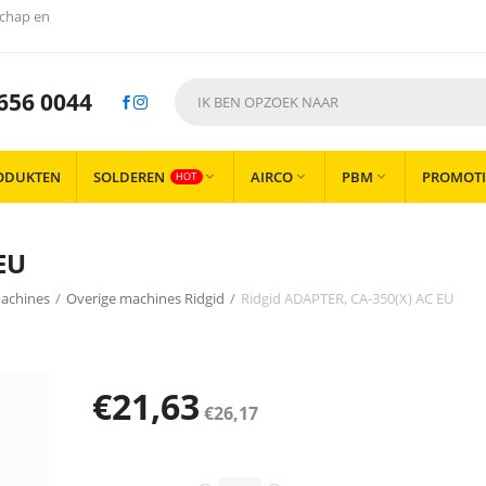
chap en
656 0044
ODUKTEN
SOLDEREN
AIRCO
PBM
PROMOTI



HOT
EU
achines
/
Overige machines Ridgid
/
Ridgid ADAPTER, CA-350(X) AC EU
€
21,63
€
26,17