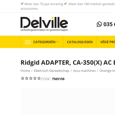
Meer dan 70 jaar ervaring
Meer dan 180 merken gereeds
accessoires
035 
CATEGORIEËN
CATALOGUSSEN
VÉDÉ PR

Ridgid ADAPTER, CA-350(X) AC 
Home
/
Elektrisch Gereedschap
/
Accu machines
/
Overige m
CODE:
7565158