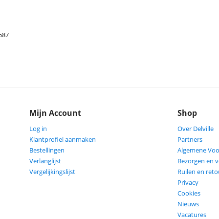
587
Mijn Account
Shop
Log in
Over Delville
Klantprofiel aanmaken
Partners
Bestellingen
Algemene Vo
Verlanglijst
Bezorgen en 
Vergelijkingslijst
Ruilen en ret
Privacy
Cookies
Nieuws
Vacatures