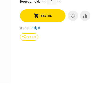
Hoeveelheid:
−
+
BESTEL
Brand
Ridgid
share
DELEN