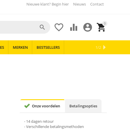
Nieuwe klant? Begin hier
Nieuws
Contact
0





ES
MERKEN
BESTSELLERS
OUTLET
NIEUWS
1/2
Onze voordelen
Betalingsopties
- 14 dagen retour
- Verschillende betalingsmethoden