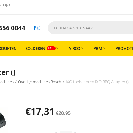
chap en
656 0044
ODUKTEN
SOLDEREN
AIRCO
PBM
PROMOTI



HOT
er ()
achines
/
Overige machines Bosch
/
IXO toebehoren IXO BBQ Adapter ()
€
17,31
€
20,95