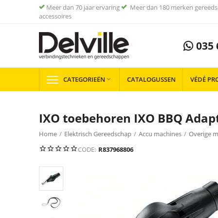
Meer dan 70 jaar ervaring
Meer dan 180 merken gereeds
accessoires
035 
CATEGORIEËN
CATALOGUSSEN
VÉDÉ PR

IXO toebehoren IXO BBQ Adapt
Home
/
Elektrisch Gereedschap
/
Accu machines
/
Overige m
CODE:
R837968806