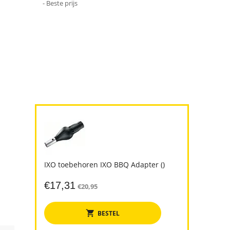
- Beste prijs
IXO toebehoren IXO BBQ Adapter ()
€
17,31
€
20,95
BESTEL