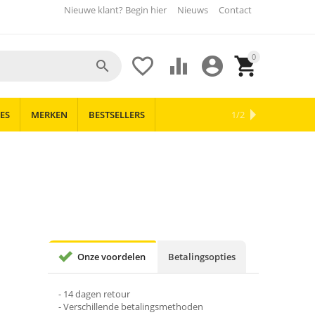
Nieuwe klant? Begin hier
Nieuws
Contact
0





ES
MERKEN
BESTSELLERS
OUTLET
NIEUWS
1/2
Onze voordelen
Betalingsopties
- 14 dagen retour
- Verschillende betalingsmethoden