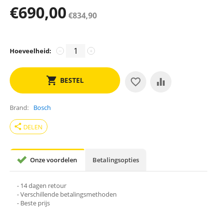
€
690,00
€
834,90
Hoeveelheid:
−
+
BESTEL
Brand
Bosch
share
DELEN
Onze voordelen
Betalingsopties
- 14 dagen retour
- Verschillende betalingsmethoden
- Beste prijs