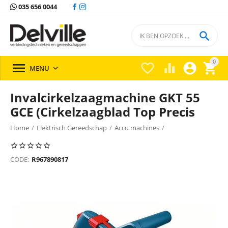
035 656 0044

0





MENU

Invalcirkelzaagmachine GKT 55
GCE (Cirkelzaagblad Top Precis
Home
/
Elektrisch Gereedschap
/
Accu machines
/
Overige machines
/
Overige machines Bosch
/
CODE:
R967890817