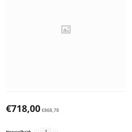
€
718,00
€
868,78
Hoeveelheid:
−
+