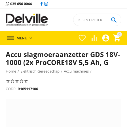
035 656 0044

0





MENU

Accu slagmoeraanzetter GDS 18V-
1000 (2x ProCORE18V 5,5 Ah, G
Home
/
Elektrisch Gereedschap
/
Accu machines
/
Overige machines
/
Overige machines Bosch
/
CODE:
R165117106