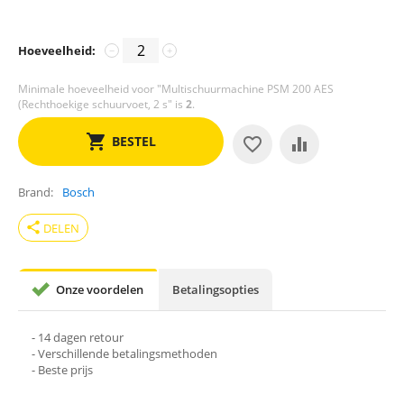
Hoeveelheid:
−
+
Minimale hoeveelheid voor "Multischuurmachine PSM 200 AES
(Rechthoekige schuurvoet, 2 s" is
2
.
BESTEL
Brand
Bosch
share
DELEN
Onze voordelen
Betalingsopties
- 14 dagen retour
- Verschillende betalingsmethoden
- Beste prijs