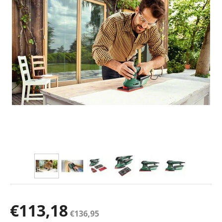
€
113,18
€
136,95