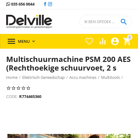
035 656 0044

0





MENU

Multischuurmachine PSM 200 AES
(Rechthoekige schuurvoet, 2 s
Home
/
Elektrisch Gereedschap
/
Accu machines
/
Multitools
/
Multitools Bosch
/
CODE:
R774465360