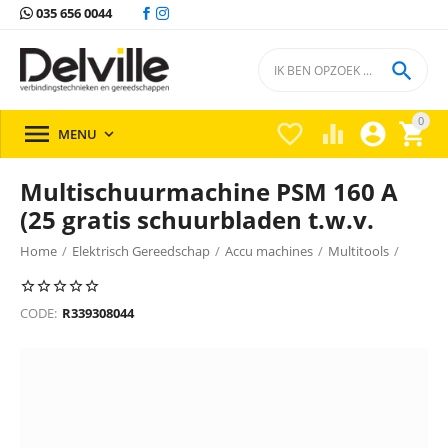
035 656 0044

0





MENU

Multischuurmachine PSM 160 A
(25 gratis schuurbladen t.w.v.
Home
/
Elektrisch Gereedschap
/
Accu machines
/
Multitools
/
Multitools Bosch
/
CODE:
R339308044