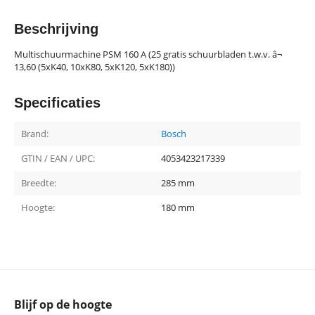
Beschrijving
Multischuurmachine PSM 160 A (25 gratis schuurbladen t.w.v. â¬
13,60 (5xK40, 10xK80, 5xK120, 5xK180))
Specificaties
Brand:
Bosch
GTIN / EAN / UPC:
4053423217339
Breedte:
285 mm
Hoogte:
180 mm
Blijf op de hoogte