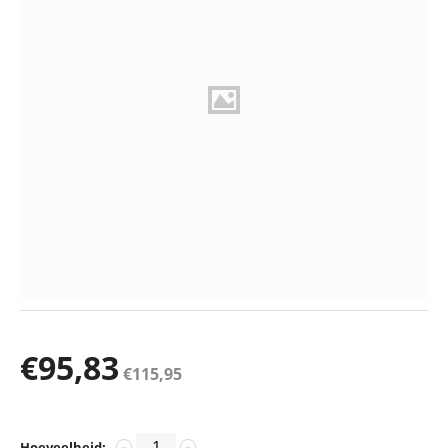
€
95,83
€
115,95
Hoeveelheid:
−
+