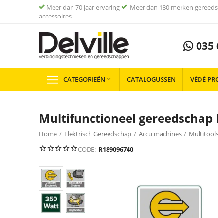
Meer dan 70 jaar ervaring
Meer dan 180 merken gereeds
accessoires
035 
CATEGORIEËN
CATALOGUSSEN
VÉDÉ PR

Multifunctioneel gereedschap 
Home
/
Elektrisch Gereedschap
/
Accu machines
/
Multitool
CODE:
R189096740