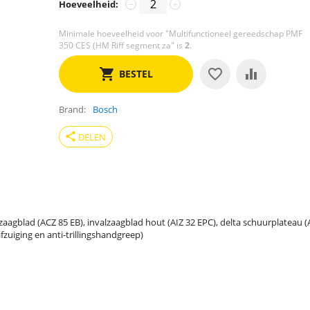
Hoeveelheid:
−
+
Minimale hoeveelheid voor "Multifunctioneel gereedschap PMF
350 CES (HM Riff segment za" is
2
.
BESTEL
Brand
Bosch
share
DELEN
agblad (ACZ 85 EB), invalzaagblad hout (AIZ 32 EPC), delta schuurplateau 
fzuiging en anti-trillingshandgreep)