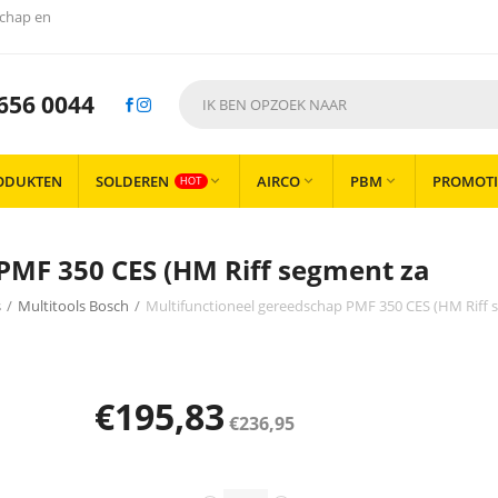
chap en
656 0044
ODUKTEN
SOLDEREN
AIRCO
PBM
PROMOTI



HOT
PMF 350 CES (HM Riff segment za
s
/
Multitools Bosch
/
Multifunctioneel gereedschap PMF 350 CES (HM Riff 
€
195,83
€
236,95