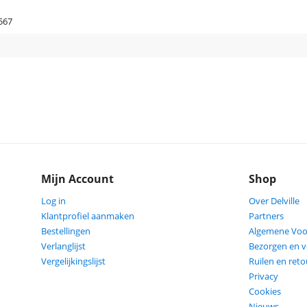
567
Mijn Account
Shop
Log in
Over Delville
Klantprofiel aanmaken
Partners
Bestellingen
Algemene Vo
Verlanglijst
Bezorgen en 
Vergelijkingslijst
Ruilen en ret
Privacy
Cookies
Nieuws