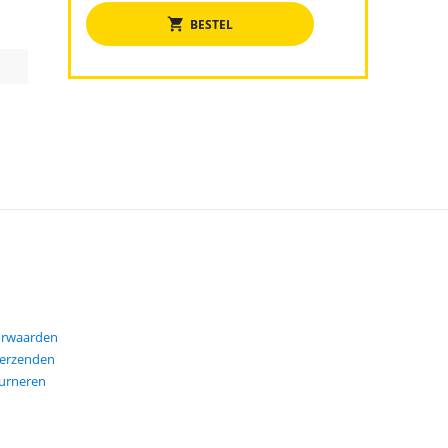
BESTEL
orwaarden
verzenden
ourneren