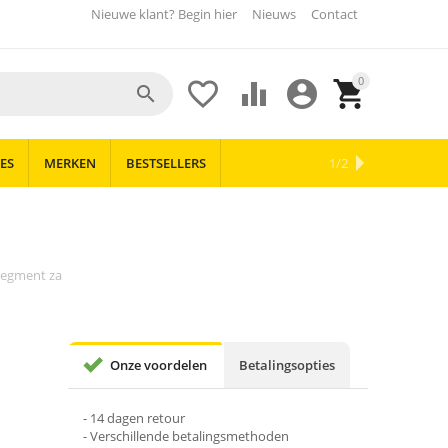
Nieuwe klant? Begin hier
Nieuws
Contact
0





ES
MERKEN
BESTSELLERS
OUTLET
NIEUWS
1/2
segment za
Onze voordelen
Betalingsopties
- 14 dagen retour
- Verschillende betalingsmethoden